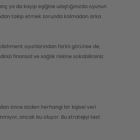
azanç ya da kayıp eşiğine ulaştığınızda oyunun
akından takip etmek zorunda kalmadan arka
blishment oyunlarından farklı görünse de,
zi finansal ve sağlık riskine sokabilirsiniz
dan önce sizden herhangi bir kişisel veri
ıyor, ancak bu oluyor. Bu stratejiyi test