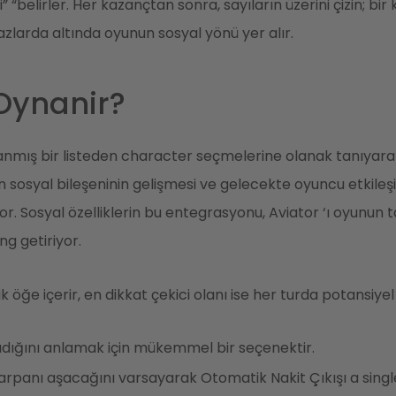
” “belirler. Her kazançtan sonra, sayıların üzerini çizin; bi
azlarda altında oyunun sosyal yönü yer alır.
Oynanir?
nmış bir listeden character seçmelerine olanak tanıyarak 
sosyal bileşeninin gelişmesi ve gelecekte oyuncu etkileşi
. Sosyal özelliklerin bu entegrasyonu, Aviator ‘ı oyunun t
ng getiriyor.
k öğe içerir, en dikkat çekici olanı ise her turda potansiy
madığını anlamak için mükemmel bir seçenektir.
arpanı aşacağını varsayarak Otomatik Nakit Çıkışı a single