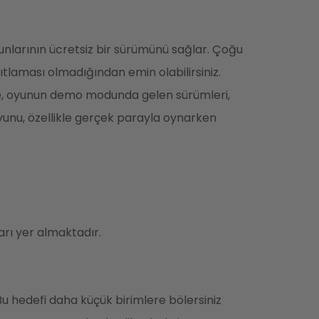
unlarının ücretsiz bir sürümünü sağlar. Çoğu
laması olmadığından emin olabilirsiniz.
le, oyunun demo modunda gelen sürümleri,
 oyunu, özellikle gerçek parayla oynarken
arı yer almaktadır.
Bu hedefi daha küçük birimlere bölersiniz