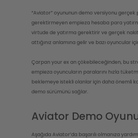
“Aviator” oyununun demo versiyonu gerçek p
gerektirmeyen empieza hesaba para yatırma
virtude de yatırma gerektirir ve gerçek naki
attığınız anlamına gelir ve bazı oyuncular içi
Çarpan your ex an çökebileceğinden, bu strate
empieza oyuncuların paralarını hızla tüketme
beklemeye istekli olanlar için daha önemli kaz
demo sürümünü sağlar.
Aviator Demo Oyun
Aşağıda Aviator’da başarılı olmanıza yardımcı