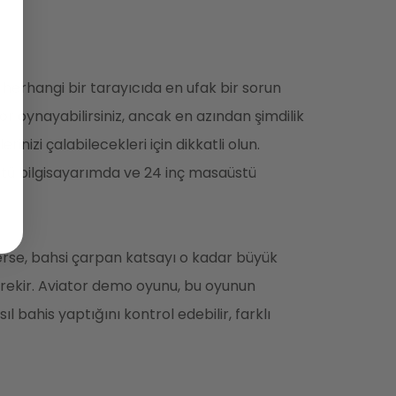
 herhangi bir tarayıcıda en ufak bir sorun
or oynayabilirsiniz, ancak en azından şimdilik
inizi çalabilecekleri için dikkatli olun.
stü bilgisayarımda ve 24 inç masaüstü
erse, bahsi çarpan katsayı o kadar büyük
rekir. Aviator demo oyunu, bu oyunun
l bahis yaptığını kontrol edebilir, farklı