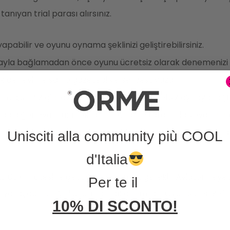
tanıyan trial parası alırsınız.
pabilir ve oyunu oynama şeklinizi geliştirebilirsiniz.
rayla bağlamadan önce oyunu ücretsiz olarak denemenizi 
lık deneyime sahip gazeteci ve serbest yazar.
rmuşsunuz gibi aynı Aviator oyununu ücretsiz oynayacağın
’da diğer oyuncular ekranın encanto tarafında veya telefon
ar, çünkü kısıtlamaları olan ayrı bir yapay zeka ve kazançl
Unisciti alla community più COOL
d'Italia
 00X’in ötesine geçtiğini belirtmek gerekir. Aviator heyec
Per te il
yol açabileceğini unutmamak önemlidir. Oyun sürenize” “sı
10% DI SCONTO!