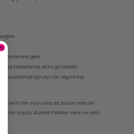
sağlar.
ız anlamına gelir.
 ve tabletlerde altta görülebilir.
arı hesaplamak için ayrı bir algoritma
an verici bir oyun olsa da, bunun hala bir
nırlar koyun, düzenli molalar verin ve asla