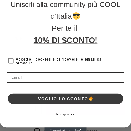
in vita, vestibilità regolare, il modello indossa taglia 48, è
Unisciti alla community più COOL
alto 180 cm e pesa 75 kg.
d'Italia
Per te il
Choose an option
10% DI SCONTO!
COLORI
cc
Accetto i cookies e di ricevere le email da
ormae.it
Choose an option
MISURE
Email
VOGLIO LO SCONTO
AGGIUNGI AL CARRELLO
No, grazie