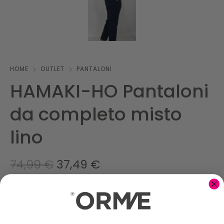
HOME
OUTLET
PANTALONI
HAMAKI-HO Pantaloni
da completo misto
lino
74,99
€
37,49
€
Pantaloni da completo in misto lino con molla posteriore