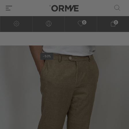
0
0
-50%