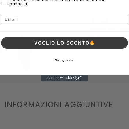
ormae.it
Email
COD:
302146
Categorie:
JEANS
,
JEAN
Tag:
Primavera Estate 
VOGLIO LO SCONTO
No, grazie
INFORMAZIONI AGGIUNTIVE