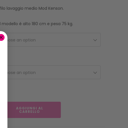
filo lavaggio medio Mod Kenson.
, il modello è alto 180 cm e pesa 75 kg.
Choose an option
Choose an option
AGGIUNGI AL
CARRELLO