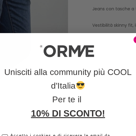
Jeans con tasche a 
Vestibilità skinny fit
COLORI
Unisciti alla community più COOL
MISURE
d'Italia
Per te il
10% DI SCONTO!
cc
Accetto i cookies e di ricevere le email da