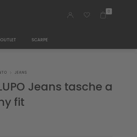
0
OUTLET
SCARPE
NTO
JEANS
LUPO Jeans tasche a
ny fit