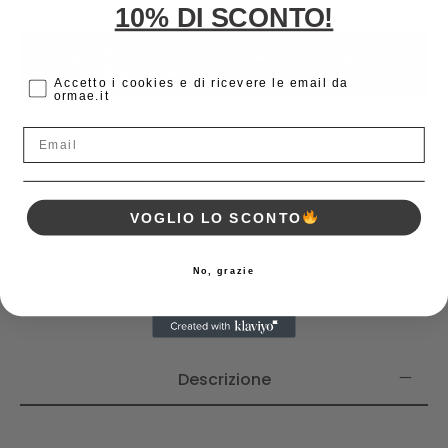
10% DI SCONTO!
Il prodotto non è attualmente in magazzino
e non è disponibile.
cc
Accetto i cookies e di ricevere le email da
ormae.it
Email
Aggiungi alla lista dei desideri
COD:
301850
VOGLIO LO SCONTO
Categorie:
JEANS
,
OUTLET
Tag:
Primavera Estate 2024
No, grazie
Descrizione