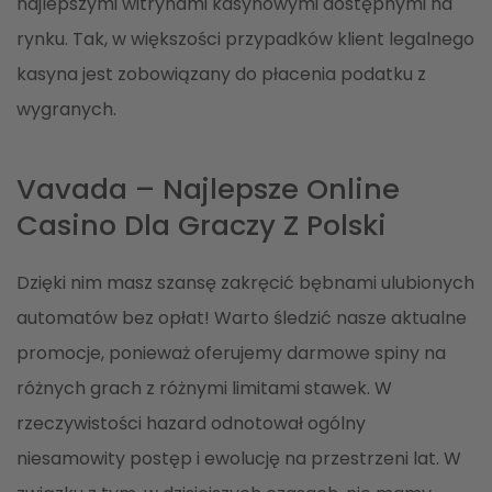
najlepszymi witrynami kasynowymi dostępnymi na
rynku. Tak, w większości przypadków klient legalnego
kasyna jest zobowiązany do płacenia podatku z
wygranych.
Vavada – Najlepsze Online
Casino Dla Graczy Z Polski
Dzięki nim masz szansę zakręcić bębnami ulubionych
automatów bez opłat! Warto śledzić nasze aktualne
promocje, ponieważ oferujemy darmowe spiny na
różnych grach z różnymi limitami stawek. W
rzeczywistości hazard odnotował ogólny
niesamowity postęp i ewolucję na przestrzeni lat. W