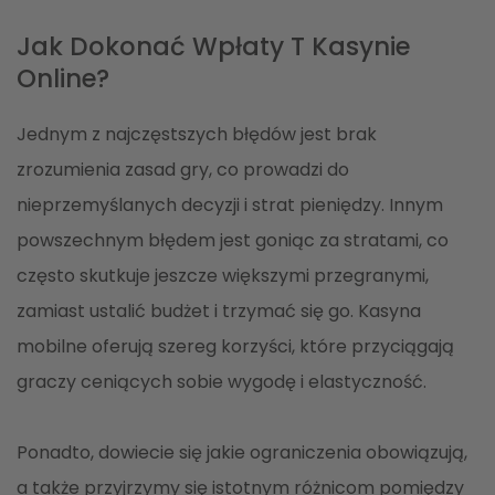
Jak Dokonać Wpłaty T Kasynie
Online?
Jednym z najczęstszych błędów jest brak
zrozumienia zasad gry, co prowadzi do
nieprzemyślanych decyzji i strat pieniędzy. Innym
powszechnym błędem jest goniąc za stratami, co
często skutkuje jeszcze większymi przegranymi,
zamiast ustalić budżet i trzymać się go. Kasyna
mobilne oferują szereg korzyści, które przyciągają
graczy ceniących sobie wygodę i elastyczność.
Ponadto, dowiecie się jakie ograniczenia obowiązują,
a także przyjrzymy się istotnym różnicom pomiędzy