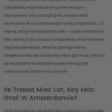
odpowiada indywidualnym preferencjom
użytkownika. Aby zacząć grać, musisz mieć
ukończone 18 lat i potwierdzić swoją tożsamość. Co
więcej, próg finansowy jest niski – często wystarczy
kilka złotych, by zacząć rywalizować um prawdziwe
nagrody pieniężne. Właśnie dlatego warto
zarejestrować się w kasynie online już teraz i cieszyć
się wszystkimi korzyściami, jakie oferują ght
nowoczesne platformy rozrywki.
Ile Trzeba Mieć Lat, Aby Móc
Grać W Amsterdamie?
Ochrona graczy wygląda nieco inaczej t przypadku