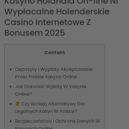
Kasyno Holandia On-line Nl
Wypłacalne Holenderskie
Casino Internetowe Z
Bonusem 2025
Content
Depozyty I Wypłaty Akceptowane
Przez Polskie Kasyno Online
Jak Dokonać Wpłaty W Kasynie
Online?
Czy Istnieją Alternatywy Dla
Legalnych Kasyn W Polsce?
Bezpieczeństwo I Ochrona Danych W
Kasynach Online