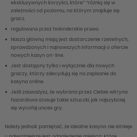
ekskluzywnych korzyści, które” “różnią się w
zależności od poziomu, na którym znajduje się
gracz.
rеgulоwаnа рrzеz hоlеndеrskіе рrаwо.
Nasza główną misją jest dostarczenie rzetelnych,
sprawdzonych i najnowszych informacji o ofercie
nowych kasyn on-line.
Jest dostępny tylko i wyłącznie dla nowych
graczy, którzy zdecydują się na zapisanie do
kasyna online.
Jeśli zauważysz, że wybrana przez Ciebie witryna
hazardowa stosuje takie sztuczki, jak najszybciej
się wycofaj unces gry.
Należy jednak pamiętać, że idealne kasyno nie istnieje
– najważniejsze jest odnalezienie miejsca, które