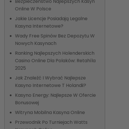
Bezpieczeństwo Najlepszych Kasyn
Online W Polsce
Jakie Licencje Posiadają Legalne
Kasyna Internetowe?
Wady Free Spinów Bez Depozytu W
Nowych Kasynach
Ranking Najlepszych Holenderskich
Casino Online Dla Polaków: Retahíla
2025
Jak Znaleźć I Wybrać Najlepsze
Kasyno Internetowe T Holandii?
Kasyno Energy: Najlepsze W Ofercie
Bonusowej
Witryna Mobilna Kasyna Online
Przewodnik Po Turniejach Watts