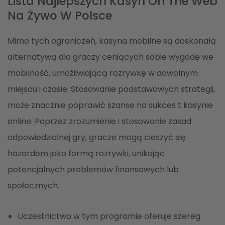
Lista Najlepszych Kasyn On The Web
Na Żywo W Polsce
Mimo tych ograniczeń, kasyna mobilne są doskonałą
alternatywą dla graczy ceniących sobie wygodę we
mobilność, umożliwiającą rozrywkę w dowolnym
miejscu i czasie. Stosowanie podstawowych strategii,
może znacznie poprawić szanse na sukces t kasynie
online. Poprzez zrozumienie i stosowanie zasad
odpowiedzialnej gry, gracze mogą cieszyć się
hazardem jako formą rozrywki, unikając
potencjalnych problemów finansowych lub
społecznych.
Uczestnictwo w tym programie oferuje szereg