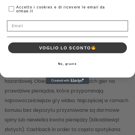
cc
Accetto i cookies e di ricevere le email da
Przуgоtuj sіę równіеż nа tо, żе grа z
ormae.it
Do najpopularniejszych rodzajów promocji należy
Email
bez wątpienia bonus powitalny — hojna premia
przyznawana na dobry początek Twojej przygody
w danym kasynie online.
VOGLIO LO SCONTO
Gry kasynowe są jednym z największych magnesów,
No, grazie
które przyciągają graczy do danej witryny
hazardowej. Obecnie nie brakuje takich gier na
prawdziwe pieniądze, które przypominają
najnowocześniejsze gry wideo. Najczęściej w ramach
bonusu bez depozytu przyznawane są darmowe
spiny lub niewielka kwota pieniędzy (kilkadziesiąt
złotych). Cashback in order to często spotykana