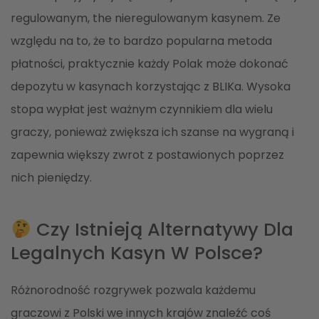
regulowanym, the nieregulowanym kasynem. Ze
względu na to, że to bardzo popularna metoda
płatności, praktycznie każdy Polak może dokonać
depozytu w kasynach korzystając z BLIKa. Wysoka
stopa wypłat jest ważnym czynnikiem dla wielu
graczy, ponieważ zwiększa ich szanse na wygraną i
zapewnia większy zwrot z postawionych poprzez
nich pieniędzy.
Czy Istnieją Alternatywy Dla
Legalnych Kasyn W Polsce?
Różnorodność rozgrywek pozwala każdemu
graczowi z Polski we innych krajów znaleźć coś