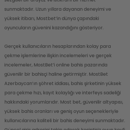
sunmaktadır. Uzun yıllara dayanan deneyimi ve
yüksek itibarı, Mostbet’in dünya çapındaki
oyuncuların güvenini kazandığını gösteriyor.
Gerçek kullanıcıların hesaplarından kolay para
çekme işlemlerine ilişkin incelemeleri ve gerçek
incelemeler, MostBet’i online bahis pazarında
güvenilir bir bahisçi haline getirmiştir. MostBet
Azerbaycan’ın şöhret iddiası, bahis şirketinin yüksek
para çekme hızı, kayıt kolaylığı ve interfeys sadeliği
hakkındaki yorumlarıdır. Most bet, güvenilir altyapısı,
yüksek bahis oranları ve geniş oyun seçenekleriyle
kullanıcılarına kaliteli bir bahis deneyimi sunmaktadır.
Güncel giriş adresini takip ederek kesintisiz oyun keyfi