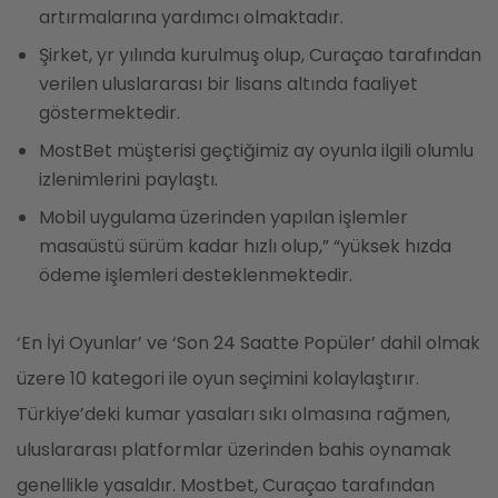
artırmalarına yardımcı olmaktadır.
Şirket, yr yılında kurulmuş olup, Curaçao tarafından
verilen uluslararası bir lisans altında faaliyet
göstermektedir.
MostBet müşterisi geçtiğimiz ay oyunla ilgili olumlu
izlenimlerini paylaştı.
Mobil uygulama üzerinden yapılan işlemler
masaüstü sürüm kadar hızlı olup,” “yüksek hızda
ödeme işlemleri desteklenmektedir.
‘En İyi Oyunlar’ ve ‘Son 24 Saatte Popüler’ dahil olmak
üzere 10 kategori ile oyun seçimini kolaylaştırır.
Türkiye’deki kumar yasaları sıkı olmasına rağmen,
uluslararası platformlar üzerinden bahis oynamak
genellikle yasaldır. Mostbet, Curaçao tarafından