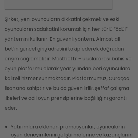
Şirket, yeni oyuncuların dikkatini çekmek ve eski
oyuncuların sadakatini korumak için her türlü “ödül”
yöntemini kullanır. En güvenli yöntem, Almost all
bet’in güncel giriş adresini takip ederek doğrudan
erişim sağlamaktır. Mostbettr – uluslararası bahis ve
oyun platformu olarak year yılından beri oyunculara
kaliteli hizmet sunmaktadır. Platformumuz, Curaçao
lisansına sahiptir ve bu da güvenilirlik, şeffaf çalışma
ilkeleri ve adil oyun prensiplerine bağlılığını garanti
eder.
Yatırımlara eklenen promosyonlar, oyuncuların
oyun deneyimlerini geliştirmelerine ve kazançlarını