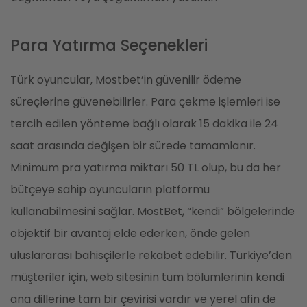
Para Yatırma Seçenekleri
Türk oyuncular, Mostbet’in güvenilir ödeme
süreçlerine güvenebilirler. Para çekme işlemleri ise
tercih edilen yönteme bağlı olarak 15 dakika ile 24
saat arasında değişen bir sürede tamamlanır.
Minimum pra yatırma miktarı 50 TL olup, bu da her
bütçeye sahip oyuncuların platformu
kullanabilmesini sağlar. MostBet, “kendi” bölgelerinde
objektif bir avantaj elde ederken, önde gelen
uluslararası bahisçilerle rekabet edebilir. Türkiye’den
müşteriler için, web sitesinin tüm bölümlerinin kendi
ana dillerine tam bir çevirisi vardır ve yerel afin de