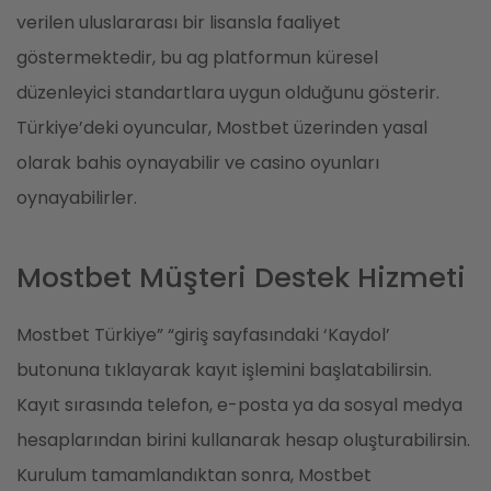
verilen uluslararası bir lisansla faaliyet
göstermektedir, bu ag platformun küresel
düzenleyici standartlara uygun olduğunu gösterir.
Türkiye’deki oyuncular, Mostbet üzerinden yasal
olarak bahis oynayabilir ve casino oyunları
oynayabilirler.
Mostbet Müşteri Destek Hizmeti
Mostbet Türkiye” “giriş sayfasındaki ‘Kaydol’
butonuna tıklayarak kayıt işlemini başlatabilirsin.
Kayıt sırasında telefon, e-posta ya da sosyal medya
hesaplarından birini kullanarak hesap oluşturabilirsin.
Kurulum tamamlandıktan sonra, Mostbet