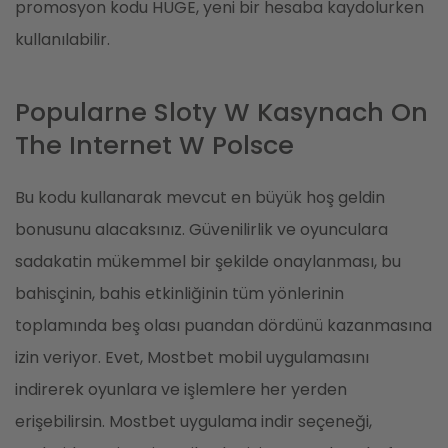
promosyon kodu HUGE, yeni bir hesaba kaydolurken
kullanılabilir.
Popularne Sloty W Kasynach On
The Internet W Polsce
Bu kodu kullanarak mevcut en büyük hoş geldin
bonusunu alacaksınız. Güvenilirlik ve oyunculara
sadakatin mükemmel bir şekilde onaylanması, bu
bahisçinin, bahis etkinliğinin tüm yönlerinin
toplamında beş olası puandan dördünü kazanmasına
izin veriyor. Evet, Mostbet mobil uygulamasını
indirerek oyunlara ve işlemlere her yerden
erişebilirsin. Mostbet uygulama indir seçeneği,