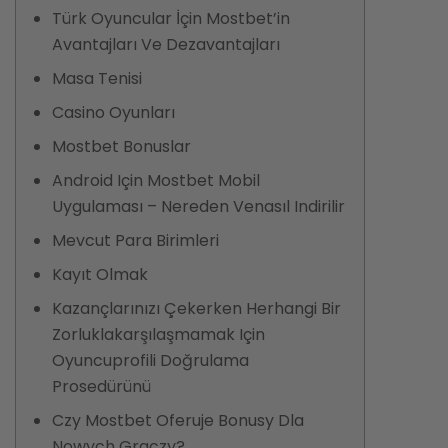
Türk Oyuncular İçin Mostbet’in
Avantajları Ve Dezavantajları
Masa Tenisi
Casino Oyunları
Mostbet Bonuslar
Android Için Mostbet Mobil
Uygulaması – Nereden Venasıl Indirilir
Mevcut Para Birimleri
Kayıt Olmak
Kazançlarınızı Çekerken Herhangi Bir
Zorluklakarşılaşmamak Için
Oyuncuprofili Doğrulama
Prosedürünü
Czy Mostbet Oferuje Bonusy Dla
Nowych Graczy?