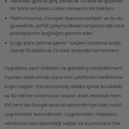
“Mostbet güncel giriş adresi ile Türkiye’de güvenilir
bir bahis empieza casino deneyimi sizi bekliyor.
Platformumuz, Curaçao lisansına sahiptir ve bu da
güvenilirlik, şeffaf çalışma ilkeleri empieza adil oyun
prensiplerine bağlılığını garanti eder.
Çoğu para çekme işlemi,” “seçilen yönteme bağlı
olarak 15 dakika ile 24 saat arasında tamamlanır.
Uygulama, spor bahisleri ve gambling establishment
oyunları dahil olmak üzere tüm platform özelliklerine
erişim sağlar. Yalnızca birkaç dakika içinde kurulabilir
ve 50 MB’tan arizona yer kaplar. Evet, Mostbet hem
iOS hem de Google android sistemleri için özel mobil
uygulamalar sunmaktadır. Uygulamalar, masaüstü
versiyonla aynı işlevselliği sağlar ve oyuncuların the