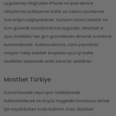
uygulamayı doğrudan iPhone ve ipad device
cihazlarına yükleyerek bahis ve casino oyunlarına
hızlı erişim sağlayabilirler. Kurulum süreci basittir ve
tüm güvenlik standartlarına uygundur. Mostbet e-
spor bahisleri, her gün güncellenen dinamik oranlarla
sunulmaktadır. Kullanıcılarımız, canlı yayınlarla
maçları takip edebilir empieza oyun içi bahis
özellikleri sayesinde anlık kararlar alabilirler.
Mostbet Türkiye
Kumarhanede veya spor bahislerinde
kullanılabilecek en büyük hoşgeldin bonusunu almak
için kaydolurken kodu kullanın. Evet, Mostbet