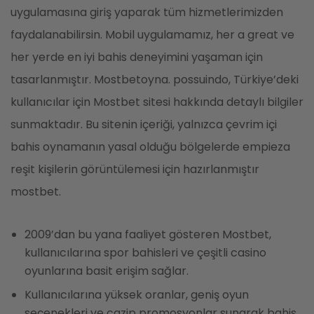
uygulamasına giriş yaparak tüm hizmetlerimizden
faydalanabilirsin. Mobil uygulamamız, her a great ve
her yerde en iyi bahis deneyimini yaşaman için
tasarlanmıştır. Mostbetoyna. possuindo, Türkiye’deki
kullanıcılar için Mostbet sitesi hakkında detaylı bilgiler
sunmaktadır. Bu sitenin içeriği, yalnızca çevrim içi
bahis oynamanın yasal olduğu bölgelerde empieza
reşit kişilerin görüntülemesi için hazırlanmıştır
mostbet
.
2009’dan bu yana faaliyet gösteren Mostbet,
kullanıcılarına spor bahisleri ve çeşitli casino
oyunlarına basit erişim sağlar.
Kullanıcılarına yüksek oranlar, geniş oyun
seçenekleri ve cazip promosyonlar sunarak bahis