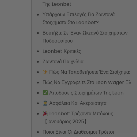
Της Leonbet
Υπάρχουν Επιλογές Για Ζωντανά
Στοιχήματα Στο Leonbet?
Βουτήξτε Σε Έναν Ωκεανό Στοιχημάτων
Ποδοσφαίρου
Leonbet Κριτικές
Ζωντανά Παιχνίδια
Πώς Να Τοποθετήσετε Ένα Στοίχημα;
Πώς Να Εγγραφείτε Στο Leon Wager Ελ
Αποδόσεις Στοιχημάτων Της Leon
Ασφάλεια Και Ακεραιότητα
Leonbet: Τρέχοντα Μπόνους
【ιανουάριος 2025】
Ποιοι Είναι Οι Διαθέσιμοι Τρόποι