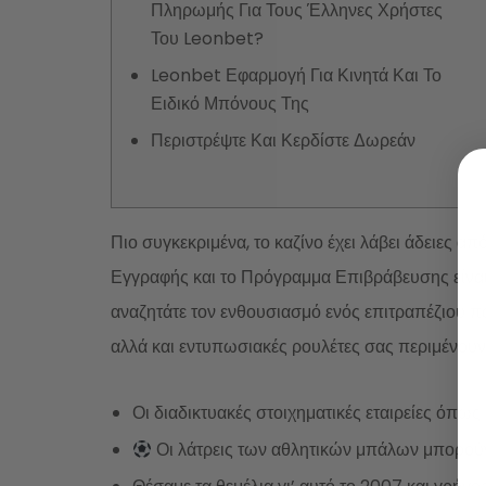
Πληρωμής Για Τους Έλληνες Χρήστες
Του Leonbet?
Leonbet Εφαρμογή Για Κινητά Και Το
Ειδικό Μπόνους Της
Περιστρέψτε Και Κερδίστε Δωρεάν
Πιο συγκεκριμένα, το καζίνο έχει λάβει άδειε
Εγγραφής και το Πρόγραμμα Επιβράβευσης είναι ο
αναζητάτε τον ενθουσιασμό ενός επιτραπέζιου πα
αλλά και εντυπωσιακές ρουλέτες σας περιμένουν γ
Οι διαδικτυακές στοιχηματικές εταιρείες όπως
Οι λάτρεις των αθλητικών μπάλων μπορούν