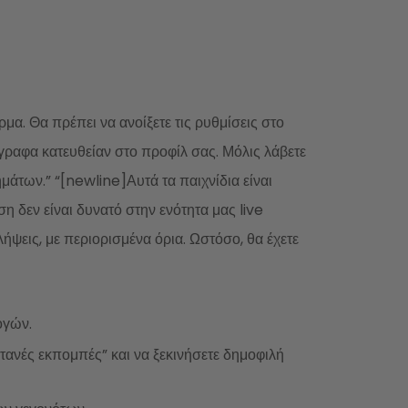
α. Θα πρέπει να ανοίξετε τις ρυθμίσεις στο
έγγραφα κατευθείαν στο προφίλ σας. Μόλις λάβετε
των.” “[newline]Αυτά τα παιχνίδια είναι
 δεν είναι δυνατό στην ενότητα μας live
ψεις, με περιορισμένα όρια. Ωστόσο, θα έχετε
ογών.
ντανές εκπομπές” και να ξεκινήσετε δημοφιλή