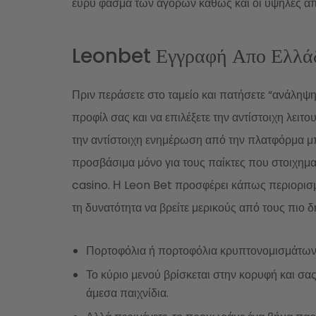
ευρύ φάσμα των αγορών καθώς και οι υψηλές α
Leonbet Εγγραφή Απο Ελλά
Πριν περάσετε στο ταμείο και πατήσετε “ανάληψη
προφίλ σας και να επιλέξετε την αντίστοιχη λειτ
την αντίστοιχη ενημέρωση από την πλατφόρμα μ
προσβάσιμα μόνο για τους παίκτες που στοιχηματ
casino. Η Leon Bet προσφέρει κάπως περιορισμέ
τη δυνατότητα να βρείτε μερικούς από τους πιο 
Πορτοφόλια ή πορτοφόλια κρυπτονομισμάτων δ
Το κύριο μενού βρίσκεται στην κορυφή και σας
άμεσα παιχνίδια.