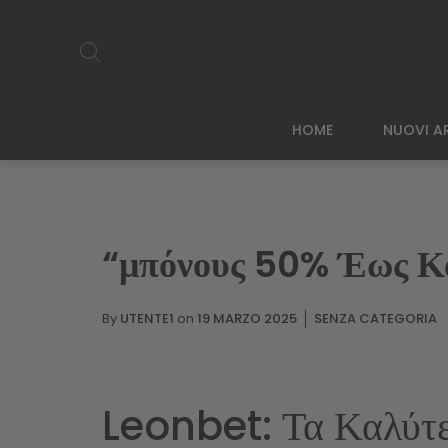
HOME
NUOVI AR
“μπόνους 50% Έως Κ
By
UTENTE1
on
19 MARZO 2025
SENZA CATEGORIA
Leonbet: Τα Καλύτε