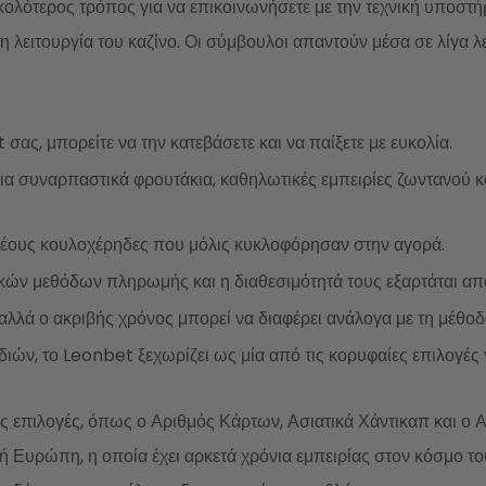
κολότερος τρόπος για να επικοινωνήσετε με την τεχνική υποστή
 λειτουργία του καζίνο. Οι σύμβουλοι απαντούν μέσα σε λίγα λε
 σας, μπορείτε να την κατεβάσετε και να παίξετε με ευκολία.
α συναρπαστικά φρουτάκια, καθηλωτικές εμπειρίες ζωντανού κα
νέους κουλοχέρηδες που μόλις κυκλοφόρησαν στην αγορά.
ικών μεθόδων πληρωμής και η διαθεσιμότητά τους εξαρτάται απ
 αλλά ο ακριβής χρόνος μπορεί να διαφέρει ανάλογα με τη μέθο
ών, το Leonbet ξεχωρίζει ως μία από τις κορυφαίες επιλογές γ
 επιλογές, όπως ο Αριθμός Κάρτων, Ασιατικά Χάντικαπ και ο Α
κή Ευρώπη, η οποία έχει αρκετά χρόνια εμπειρίας στον κόσμο τ