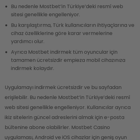
Bu nedenle Mostbet’in Türkiye’deki resmî web
sitesi genellikle engelleniyor.
Bu karşılaştırma, Türk kullanıcıların ihtiyaçlarına ve
cihaz özelliklerine göre karar vermelerine
yardımcı olur.
Ayrıca Mostbet indirmek tüm oyuncular için
tamamen ücretsizdir empieza mobil cihazınıza
indirmek kolaydır.
Uygulamayı indirmek ücretsizdir ve bu sayfadan
erişilebilir. Bu nedenle Mostbet’in Türkiye’deki resmî
web sitesi genellikle engelleniyor. Kullanıcılar ayrıca
ikiz sitelerin güncel adreslerini almak için e-posta
bültenine abone olabilirler. Mostbet Casino
uygulaması, Android ve iOS cihazlar için geniş oyun