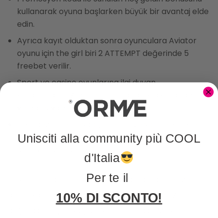
kullanarak oyuna başlarken büyük bir avantaj elde
edin.
Ayrıca kayıt olduktan sonra oyunculara Aviator
oyunu için the girl biri 2 ATTEMPT değerinde 5
freebet verilir.
Sport ve casino oyunlarına ilgi duyan
kullanıcılarımız, bu teklifleri rahatlıkla kullanabilir
ve bahis yapmaya başlayabilir.
Etkili gezinme, hesap yönetimi ve spor etkinlikleri
ile bahis piyasaları hakkında güncel kalmak,
Unisciti alla community più COOL
deneyimi zenginleştirir.
d'Italia
Per te il
Bu yöntem, geleneksel bir uygulama indirmenize
gerek kalmadan Mostbet’in sunduğu tüm hizmetlere
10% DI SCONTO!
doğrudan erişim sağlar. App Store’dan Mostbet