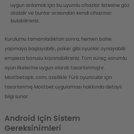
uygun anlamak için bu uyumlu cihazlar listesine göz
atabilir ve bunlar arasından kendi cihazınızı
bulabilirsiniz.
Kurulumu tamamladıktan sonra, hemen bahis
yapmaya başlayabilir, poker gibi oyunlar oynayabilir
empieza bonusu kazanabilirsiniz. Tüm süreç, sorumlu
oyun ilkelerine uygun olarak tasarlanmıştır.
Mostbetapk. com, özellikle Türk oyuncular için
tasarlanmış Mostbet uygulaması hakkında detaylı
bilgi sunar.
Android Için Sistem
Gereksinimleri