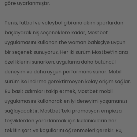
göre uyarlanmıştır.
Tenis, futbol ve voleybol gibi ana akım sporlardan
başlayarak niş seçeneklere kadar, Mostbet
uygulamasını kullanan the woman bahisçiye uygun
bir seçenek sunuyoruz. Her iki sürüm Mostbet’in ana
özelliklerini sunarken, uygulama daha bütüncül
deneyim ve daha uygun performans sunar. Mobil
sürüm ise indirme gerektirmeyen kolay erişim sağlar.
Bu basit adımları takip etmek, Mostbet mobil
uygulamasını kullanarak en iyi deneyimi yaşamanızı
sağlayacaktır. Mostbet’teki promosyon empieza
teşviklerden yararlanmak için kullanıcıların her
teklifin şart ve koşullarını öğrenmeleri gerekir. Bu,