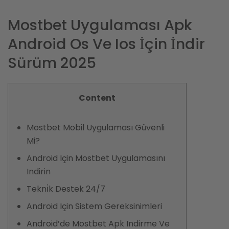
Mostbet Uygulaması Apk
Android Os Ve Ios İçin İndir
Sürüm 2025
Content
Mostbet Mobil Uygulaması Güvenli
Mi?
Android Için Mostbet Uygulamasını
Indirin
Tekni̇k Destek 24/7
Android Için Sistem Gereksinimleri
Android’de Mostbet Apk Indirme Ve