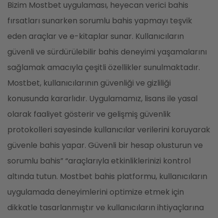
Bizim Mostbet uygulaması, heyecan verici bahis
fırsatları sunarken sorumlu bahis yapmayı teşvik
eden araçlar ve e-kitaplar sunar. Kullanıcıların
güvenli ve sürdürülebilir bahis deneyimi yaşamalarını
sağlamak amacıyla çeşitli özellikler sunulmaktadır.
Mostbet, kullanıcılarının güvenliği ve gizliliği
konusunda kararlıdır. Uygulamamız, lisans ile yasal
olarak faaliyet gösterir ve gelişmiş güvenlik
protokolleri sayesinde kullanıcılar verilerini koruyarak
güvenle bahis yapar. Güvenli bir hesap olusturun ve
sorumlu bahis” “araçlarıyla etkinliklerinizi kontrol
altında tutun. Mostbet bahis platformu, kullanıcıların
uygulamada deneyimlerini optimize etmek için
dikkatle tasarlanmıştır ve kullanıcıların ihtiyaçlarına