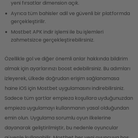
yeni fırsatlar dimension açık.
Ayrıca tüm bahisler adil ve güvenli bir platformda
gerçekleştirilir.
Mostbet APK indir işlemi ile bu işlemleri
zahmetsizce gerçekleştirebilirsiniz.
Özellikle gol ve diğer önemli anlar hakkında bildirim
almak için ayarlarınızı boost edebilirsiniz. Bu adımları
izleyerek, ülkede doğrudan erişim sağlanamasa
haine iOS için Mostbet uygulamasını indirebilirsiniz.
Sadece tüm şartlar empieza koşullara uyduğunuzdan
empieza uygulamayı kullanmanın yasal olduğundan
emin olun. Uygulama sorumlu oyun ilkelerine
dayanarak geliştirilmiştir, bu nedenle oyuncular
güvenle kullanabilir. Mostbet her yeni oyuncuya hoş