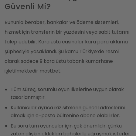
Güvenli Mi?
Bununla beraber, bankalar ve ödeme sistemleri,
hizmet için transferin bir yüzdesini veya sabit tutarını
talep edebilir. Kara üstü casinolar kara para aklama
şüphesiyle yasaklandı. Şu kamu Türkiye’de resmi
olarak sadece 9 kara üstü tabanlı kumarhane
işletilmektedir
mostbet
.
Tüm süreç, sorumlu oyun ilkelerine uygun olarak
tasarlanmıştır.
Kullanıcılar ayrıca ikiz sitelerin güncel adreslerini
almak için e-posta bültenine abone olabilirler.
Bu soru tüm oyuncular için çok önemlidir, çünkü
zaten alışkın oldukları bahislerle uğraşmak isterler.