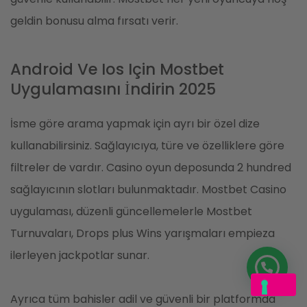
geldin bonusu alma fırsatı verir.
Android Ve Ios Için Mostbet
Uygulamasını İndirin 2025
İsme göre arama yapmak için ayrı bir özel dize
kullanabilirsiniz. Sağlayıcıya, türe ve özelliklere göre
filtreler de vardır. Casino oyun deposunda 2 hundred
sağlayıcının slotları bulunmaktadır. Mostbet Casino
uygulaması, düzenli güncellemelerle Mostbet
Turnuvaları, Drops plus Wins yarışmaları empieza
ilerleyen jackpotlar sunar.
Ayrıca tüm bahisler adil ve güvenli bir platformda