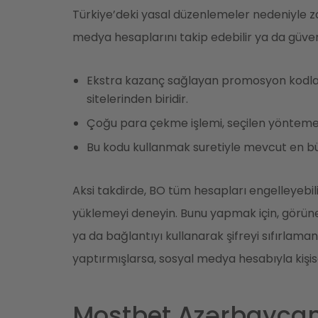
Türkiye’deki yasal düzenlemeler nedeniyle za
medya hesaplarını takip edebilir ya da güvenil
Ekstra kazanç sağlayan promosyon kodları,
sitelerinden biridir.
Çoğu para çekme işlemi, seçilen yönteme 
Bu kodu kullanmak suretiyle mevcut en bü
Aksi takdirde, BO tüm hesapları engelleyebili
yüklemeyi deneyin. Bunu yapmak için, görüne
ya da bağlantıyı kullanarak şifreyi sıfırlaman
yaptırmışlarsa, sosyal medya hesabıyla kişisel
Mostbet Azərbayca