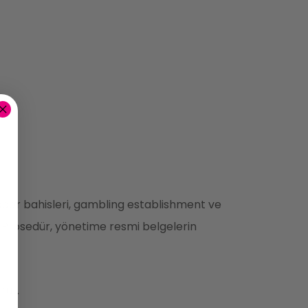
 spor bahisleri, gambling establishment ve
. Prosedür, yönetime resmi belgelerin
nur.