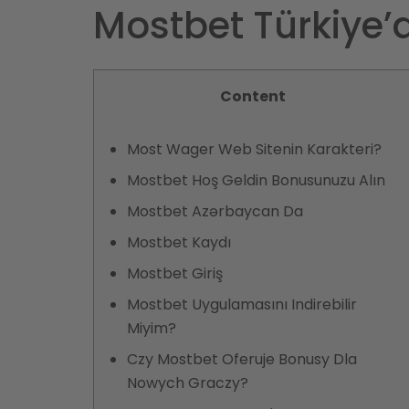
Mostbet Türkiye’d
Content
Most Wager Web Sitenin Karakteri?
Mostbet Hoş Geldin Bonusunuzu Alın
Mostbet Azərbaycan Da
Mostbet Kaydı
Mostbet Giriş
Mostbet Uygulamasını Indirebilir
Miyim?
Czy Mostbet Oferuje Bonusy Dla
Nowych Graczy?