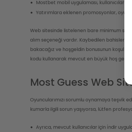
Mostbet mobil uygulaması, kullanıcıların ki
Yatırımlara eklenen promosyonlar, oyuncul
Web sitesinde listelenen bare minimum siste
alım seçeneği vardır. Kaybedilen bahisler içi
bakacağız ve hoşgeldin bonusunun koşulların
kodu kullanarak mevcut en büyük hoş geldin
Most Guess Web Site
Oyuncularımızı sorumlu oynamaya teşvik ediy
kumarla ilgili sorun yaşıyorsa, lütfen profes
Ayrıca, mevcut kullanıcılar için i̇ndir uy