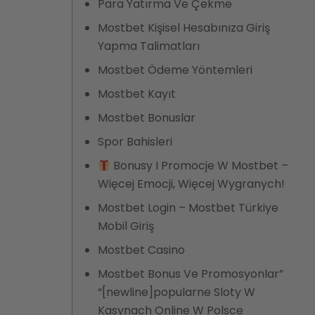
Para Yatırma Ve Çekme
Mostbet Kişisel Hesabınıza Giriş
Yapma Talimatları
Mostbet Ödeme Yöntemleri
Mostbet Kayıt
Mostbet Bonuslar
Spor Bahisleri
Bonusy I Promocje W Mostbet –
Więcej Emocji, Więcej Wygranych!
Mostbet Login – Mostbet Türkiye
Mobil Giriş
Mostbet Casino
Mostbet Bonus Ve Promosyonlar”
“[newline]popularne Sloty W
Kasynach Online W Polsce