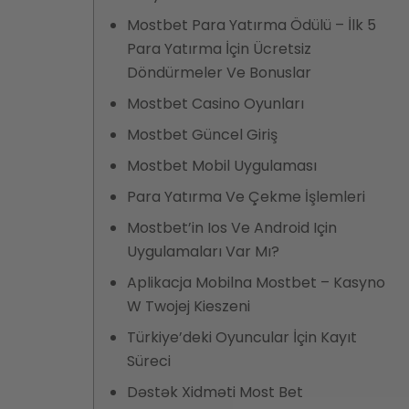
Mostbet Para Yatırma Ödülü – İlk 5
Para Yatırma İçin Ücretsiz
Döndürmeler Ve Bonuslar
Mostbet Casino Oyunları
Mostbet Güncel Giriş
Mostbet Mobil Uygulaması
Para Yatırma Ve Çekme İşlemleri
Mostbet’in Ios Ve Android Için
Uygulamaları Var Mı?
Aplikacja Mobilna Mostbet – Kasyno
W Twojej Kieszeni
Türkiye’deki Oyuncular İçin Kayıt
Süreci
Dəstək Xidməti Most Bet