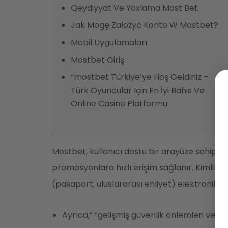
Qeydiyyat Və Yoxlama Most Bet
Jak Mogę Założyć Konto W Mostbet?
Mobil Uygulamaları
Mostbet Giriş
“mostbet Türkiye’ye Hoş Geldiniz –
Türk Oyuncular Için En İyi Bahis Ve
Online Casino Platformu
Mostbet, kullanıcı dostu bir arayüze sahip o
promosyonlara hızlı erişim sağlanır. Kimlik 
(pasaport, uluslararası ehliyet) elektronik ve
Ayrıca,” “gelişmiş güvenlik önlemleri ve SSL