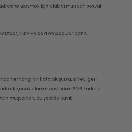
 adresine ulaşmak için platformun sah sosyal
Mostbet, Türkiye’deki en popüler bahis
nda herhangi bir hata oluşursa, şifreyi geri
içinde ulaşacak olan e-postadaki SMS kodunu
’in müşterileri, bu şekilde kayıt