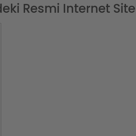
eki Resmi Internet Site