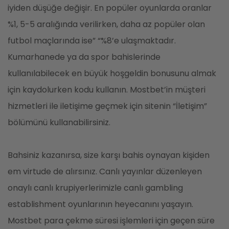
iyiden düşüğe değişir. En popüler oyunlarda oranlar
%1, 5-5 aralığında verilirken, daha az popüler olan
futbol maçlarında ise” “%8’e ulaşmaktadır.
Kumarhanede ya da spor bahislerinde
kullanılabilecek en büyük hoşgeldin bonusunu almak
için kaydolurken kodu kullanın. Mostbet’in müşteri
hizmetleri ile iletişime geçmek için sitenin “İletişim”
bölümünü kullanabilirsiniz.
Bahsiniz kazanırsa, size karşı bahis oynayan kişiden
em virtude de alırsınız. Canlı yayınlar düzenleyen
onaylı canlı krupiyerlerimizle canlı gambling
establishment oyunlarının heyecanını yaşayın.
Mostbet para çekme süresi işlemleri için geçen süre