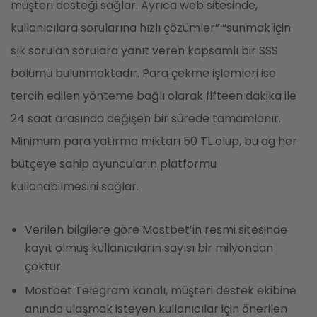
müşteri desteği sağlar. Ayrıca web sitesinde,
kullanıcılara sorularına hızlı çözümler” “sunmak için
sık sorulan sorulara yanıt veren kapsamlı bir SSS
bölümü bulunmaktadır. Para çekme işlemleri ise
tercih edilen yönteme bağlı olarak fifteen dakika ile
24 saat arasında değişen bir sürede tamamlanır.
Minimum para yatırma miktarı 50 TL olup, bu ag her
bütçeye sahip oyuncuların platformu
kullanabilmesini sağlar.
Verilen bilgilere göre Mostbet’in resmi sitesinde
kayıt olmuş kullanıcıların sayısı bir milyondan
çoktur.
Mostbet Telegram kanalı, müşteri destek ekibine
anında ulaşmak isteyen kullanıcılar için önerilen