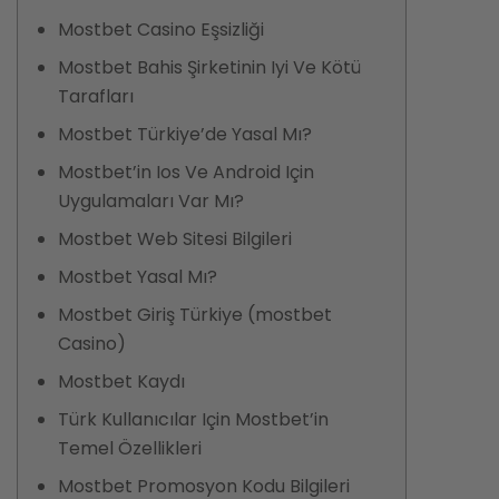
Mostbet Casino Eşsizliği
Mostbet Bahis Şirketinin Iyi Ve Kötü
Tarafları
Mostbet Türkiye’de Yasal Mı?
Mostbet’in Ios Ve Android Için
Uygulamaları Var Mı?
Mostbet Web Sitesi Bilgileri
Mostbet Yasal Mı?
Mostbet Giriş Türkiye (mostbet
Casino)
Mostbet Kaydı
Türk Kullanıcılar Için Mostbet’in
Temel Özellikleri
Mostbet Promosyon Kodu Bilgileri