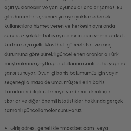
aşırı yüklenebilir ve yeni oyuncular ona erişemez. Bu
gibi durumlarda, sunucuyu aşırı yüklemeden ek
kullanıcılara hizmet veren ve herkesin aynı anda
sorunsuz şekilde bahis oynamasına izin veren zerkalo
kurtarmaya gelir. Mostbet, güncel skor ve maç
durumuna göre sürekli güncellenen oranlarla Türk
müşterilerine çeşitli spor dallarına canlı bahis yapma
şansı sunuyor. Oyun içi bahis bölümümüz için yayın
seçeneği olmasa de uma, müşterilerin bahis
kararlarını bilgilendirmeye yardımcı olmak için
skorlar ve diğer önemli istatistikler hakkında gerçek
zamanlı güncellemeler sunuyoruz.
Giriş adresi, genellikle “mostbet com” veya