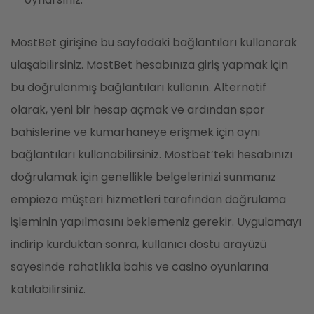
MostBet girişine bu sayfadaki bağlantıları kullanarak
ulaşabilirsiniz. MostBet hesabınıza giriş yapmak için
bu doğrulanmış bağlantıları kullanın. Alternatif
olarak, yeni bir hesap açmak ve ardından spor
bahislerine ve kumarhaneye erişmek için aynı
bağlantıları kullanabilirsiniz. Mostbet’teki hesabınızı
doğrulamak için genellikle belgelerinizi sunmanız
empieza müşteri hizmetleri tarafından doğrulama
işleminin yapılmasını beklemeniz gerekir. Uygulamayı
indirip kurduktan sonra, kullanıcı dostu arayüzü
sayesinde rahatlıkla bahis ve casino oyunlarına
katılabilirsiniz.