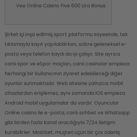
Veə Online Casino Five 600 Lira Bonus
Şirket içi inşa edilmiş sport platformu sayesinde, tek
tıklamayla kayıt yapılabilirken, sobre geleneksel e-
posta veya telefon kaydı da iyi çalışır. Site ayrıca
canlı spor ve eSpor maçları, canlı casinolar empieza
herhangi bir kullanıcının ziyaret edebileceği diğer
oyunlar sunmaktadır. Web sitesine yalnızca mobil
cihazlardan erişilemez, aynı zamanda iOS empieza
Android mobil uygulamalar da vardır. Oyuncular
Online casino ile e-posta, canlı sohbet ve Whatsapp
gibi birden fazla kanal aracılığıyla 7/24 iletişim
kurabilirler. Mostbet, müştəri üçün bir çox ödəniş