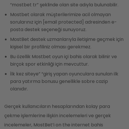
“mostbet tr” şeklinde olan site adıyla bulunabilir.
Mostbet olarak müşterilerimize acil olmayan
sorularınız için [email protected] adresinden e-
posta destek seçeneği sunuyoruz.
MostBet destek uzmanlarıyla iletişime geçmek için
kişisel bir profiliniz olması gerekmez.
Bu özellik Mostbet oyun içi bahis olarak bilinir ve
birçok spor etkinliği için mevcuttur.
İlk kez siteye” “giriş yapan oyunculara sunulan ilk
para yatırma bonusu genellikle sobre cazip
olanıdır.
Gerçek kullanıcıların hesaplarından kolay para
çekme işlemlerine ilişkin incelemeleri ve gerçek
incelemeler, MostBet’i on the internet bahis