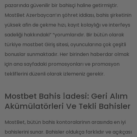
pazarında güvenilir bir bahisçi haline getirmiştir.
MostBet Azerbaycan’ın şöhret iddiası, bahis şirketinin
yüksek afin de çekme hızı, kayıt kolaylığı ve interfeys
sadeliği hakkındaki” “yorumlarıdır. Bir bütün olarak
türkiye mostbet Giriş sitesi, oyuncularına çok çeşitli
bonuslar sunmaktadır. Her birinden haberdar olmak
için ana sayfadaki promosyonları ve promosyon
tekliflerini düzenli olarak izlemeniz gerekir.
Mostbet Bahis İadesi: Geri Alım
Akümülatörleri Ve Tekli Bahisler
MostBet, bütün bahis kontoralarinın arasında en iyi
bahislerini sunar. Bahisler oldukça farklıdır ve açıkçası