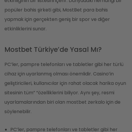
etkinliğinin bir listesini içerir. Dünyadaki herhangi bir
popüler bahis şirketi gibi, MostBet para bahis
yapmak için gerçekten geniş bir spor ve diğer
etkinliklerini sunar.
Mostbet Türkiye’de Yasal Mı?
PC’ler, pampre telefonları ve tabletler gibi her türlü
cihaz için uyarlanmış olması önemlidir. Casino’in
geliştiricileri, kullanıcılar için rahat olacak harika oyun
sitesinin tüm” “özelliklerini biliyor. Aynı şey, resmi
uyarlamalarından biri olan mostbet zerkalo için de
söylenebilir.
PC’ler, pampre telefonları ve tabletler gibi her