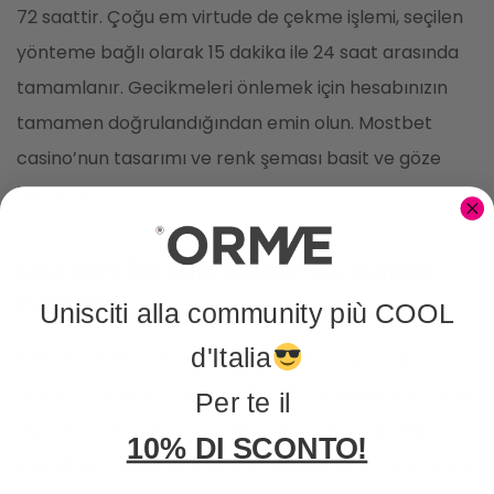
72 saattir. Çoğu em virtude de çekme işlemi, seçilen
yönteme bağlı olarak 15 dakika ile 24 saat arasında
tamamlanır. Gecikmeleri önlemek için hesabınızın
tamamen doğrulandığından emin olun. Mostbet
casino’nun tasarımı ve renk şeması basit ve göze
batmıyor.
Mostbet Zerkalo Neden Bu Kadar
Popüler?
Unisciti alla community più COOL
d'Italia
Futbol, ​​kriket, hokey, ping-pong ve masa tenisi,
eSports (popüler CS-GO, Call of Duru, Rainbow Six ve
Per te il
diğerleri mevcuttur), fantezi” “ik ve at yarışındaki
10% DI SCONTO!
etkinliklerin sonucunu tahmin edebilirsiniz. Ülkenizdeki