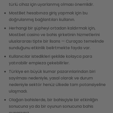
türlü cihaz için uyarlanmış olması önemlidir.
MostBet hesabınıza giriş yapmak için bu
doğrulanmış bağlantıları kullanın.
Herhangi bir şüpheyi ortadan kaldırmak için,
Mostbet casino ve bahis şirketinin hizmetlerini
uluslararası tipte bir lisans — Curaçao temelinde
sunduğunu etkinlik belirtmekte fayda var.
Kullanıcılar istedikleri şekilde kolayca para
yatırabilir empieza çekebilirler.
Türkiye en büyük kumar pazarınlarindan biri
sayılması nedeniyle, yasal olarak ve durum
nedeniyle sektör henüz ülkede tam potansiyeline
ulaşmadı.
Olağan bahislerde, bir bahisçiyle bir etkinliğin
sonucuna ya da bir oyunun sonucuna bahis
oynarsınız.