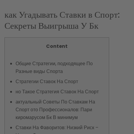
как Угадывать Ставки в Спорт:
Секреты Выигрыша У Бк
Content
Общие Стратегии, подходящее По
Разные виды Спорта
Стратегии Ставок На Спорт
но Такое Стратегия Ставок На Спорт
актуальный Советы По Ставкам На
Спорт ото Профессионалов: Пари
киромарусом Бк В минимум
Ставки На Фаворитов: Низкий Риск –