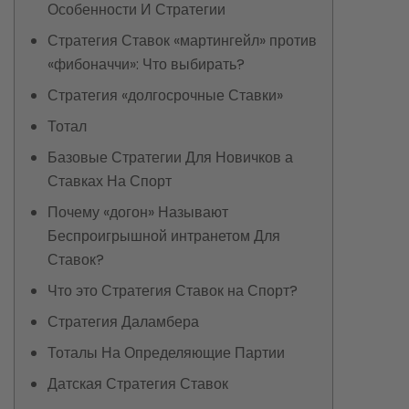
Особенности И Стратегии
Стратегия Ставок «мартингейл» против
«фибоначчи»: Что выбирать?
Стратегия «долгосрочные Ставки»
Тотал
Базовые Стратегии Для Новичков а
Ставках На Спорт
Почему «догон» Называют
Беспроигрышной интранетом Для
Ставок?
Что это Стратегия Ставок на Спорт?
Стратегия Даламбера
Тоталы На Определяющие Партии
Датская Стратегия Ставок