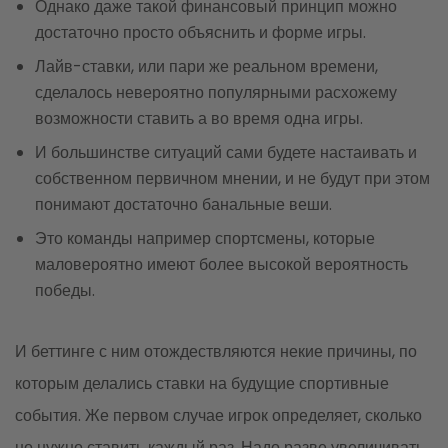
Однако даже такой финансовый принцип можно
достаточно просто объяснить и форме игры.
Лайв-ставки, или пари же реальном времени,
сделалось невероятно популярными расхожему
возможности ставить а во время одна игры.
И большинстве ситуаций сами будете настаивать и
собственном первичном мнении, и не будут при этом
понимают достаточно банальные веши.
Это команды например спортсмены, которые
маловероятно имеют более высокой вероятность
победы.
И беттинге с ним отождествляются некие причины, по
которым делались ставки на будущие спортивные
события. Же первом случае игрок определяет, сколько
но нужно ставить каждый раз. Надо разве увеличивать