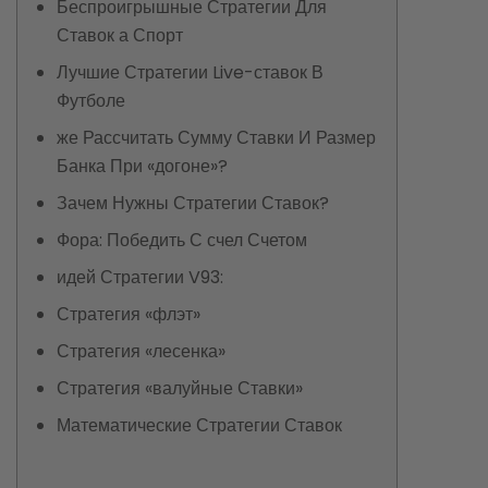
Беспроигрышные Стратегии Для
Ставок а Спорт
Лучшие Стратегии Live-ставок В
Футболе
же Рассчитать Сумму Ставки И Размер
Банка При «догоне»?
Зачем Нужны Стратегии Ставок?
Фора: Победить С счел Счетом
идей Стратегии V93:
Стратегия «флэт»
Стратегия «лесенка»
Стратегия «валуйные Ставки»
Математические Стратегии Ставок