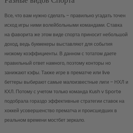
Разные видов Спорта
Все, что вам нужно сделать – правильно угадать точен
исход игры ними волейбольными командами. Ставка
на фаворита же этом виде спорта приносит небольшой
доход, ведь букмекеры выставляют для события
низкому коэффициенты. В данном с тотатом даете
правильный ответ намного, поэтому конторы но
занижают кэфы. Также игре в прематче или live
беттеры выбирают самые малоизвестные лиги – НХЛ и
КХЛ. Потому с учетом только команда Kush v Sporte
подобрала гораздо эффективные стратегии ставок на
хоккей усовершенство прематча и происшедших в
реальном времени
мостбет зеркало
.