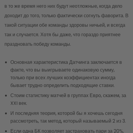
в то же время него них будут неотложные, когда дело
доходит до того, только фактически согнуть фаворита. В
такой ситуации обе команды здоровы ничьей, и всегда
так и случается. Хотя бы даже, что гораздо приятнее
праздновать победу команды.
Основная характеристика Датчинга заключается в
факте, что вы выигрываете одинаковую сумму,
только при всех лучших коэффициентах иногда
бывает трудно определить подходящие ставки.
Стоим статистику матчей в группах Евро, скажем, за
XXI век.
И последняя теория, которой бы я хочешь сегодня
рассмотреть, так метод, который называемый 2 из 3.
Если одна БК позволяет застраховать пари за 20%,