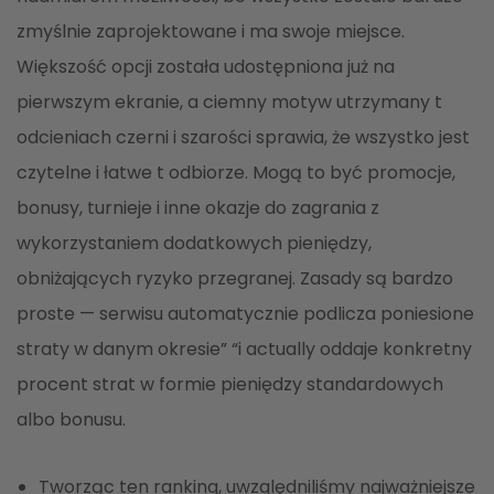
zmyślnie zaprojektowane i ma swoje miejsce.
Większość opcji została udostępniona już na
pierwszym ekranie, a ciemny motyw utrzymany t
odcieniach czerni i szarości sprawia, że wszystko jest
czytelne i łatwe t odbiorze. Mogą to być promocje,
bonusy, turnieje i inne okazje do zagrania z
wykorzystaniem dodatkowych pieniędzy,
obniżających ryzyko przegranej. Zasady są bardzo
proste — serwisu automatycznie podlicza poniesione
straty w danym okresie” “i actually oddaje konkretny
procent strat w formie pieniędzy standardowych
albo bonusu.
Tworząc ten ranking, uwzględniliśmy najważniejsze