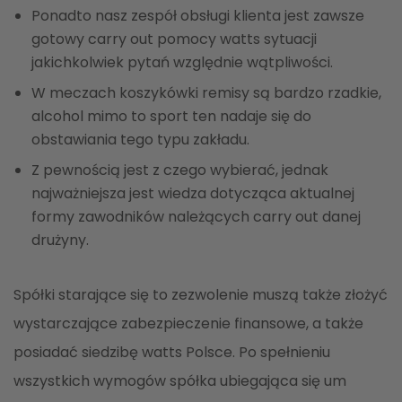
Ponadto nasz zespół obsługi klienta jest zawsze
gotowy carry out pomocy watts sytuacji
jakichkolwiek pytań względnie wątpliwości.
W meczach koszykówki remisy są bardzo rzadkie,
alcohol mimo to sport ten nadaje się do
obstawiania tego typu zakładu.
Z pewnością jest z czego wybierać, jednak
najważniejsza jest wiedza dotycząca aktualnej
formy zawodników należących carry out danej
drużyny.
Spółki starające się to zezwolenie muszą także złożyć
wystarczające zabezpieczenie finansowe, a także
posiadać siedzibę watts Polsce. Po spełnieniu
wszystkich wymogów spółka ubiegająca się um