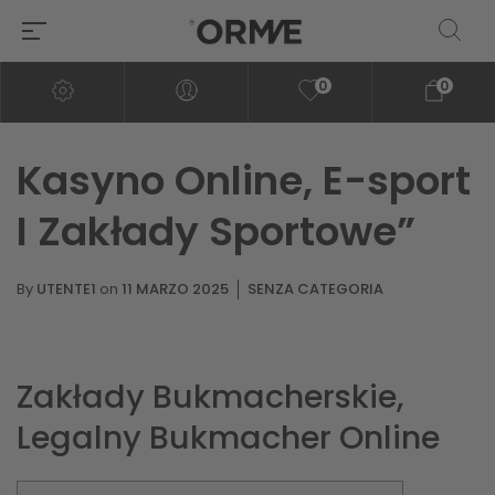
0
0
Kasyno Online, E-sport
I Zakłady Sportowe”
By
UTENTE1
on
11 MARZO 2025
SENZA CATEGORIA
Zakłady Bukmacherskie,
Legalny Bukmacher Online