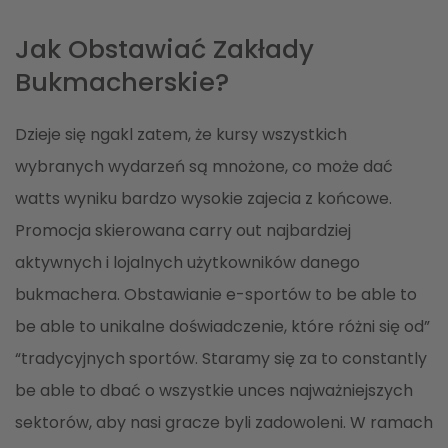
Jak Obstawiać Zakłady
Bukmacherskie?
Dzieje się ngakl zatem, że kursy wszystkich
wybranych wydarzeń są mnożone, co może dać
watts wyniku bardzo wysokie zajecia z końcowe.
Promocja skierowana carry out najbardziej
aktywnych i lojalnych użytkowników danego
bukmachera. Obstawianie e-sportów to be able to
be able to unikalne doświadczenie, które różni się od”
“tradycyjnych sportów. Staramy się za to constantly
be able to dbać o wszystkie unces najważniejszych
sektorów, aby nasi gracze byli zadowoleni. W ramach