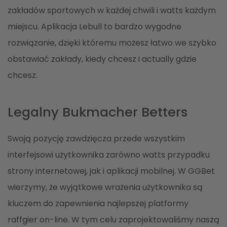
zakładów sportowych w każdej chwili i watts każdym
miejscu. Aplikacja Lebull to bardzo wygodne
rozwiązanie, dzięki któremu możesz łatwo we szybko
obstawiać zakłady, kiedy chcesz i actually gdzie
chcesz.
Legalny Bukmacher Betters
Swoją pozycję zawdzięcza przede wszystkim
interfejsowi użytkownika zarówno watts przypadku
strony internetowej, jak i aplikacji mobilnej. W GGBet
wierzymy, że wyjątkowe wrażenia użytkownika są
kluczem do zapewnienia najlepszej platformy
raffgier on-line. W tym celu zaprojektowaliśmy naszą