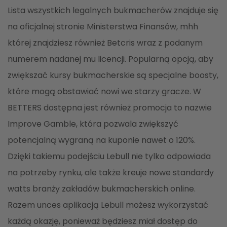
Lista wszystkich legalnych bukmacherów znajduje się
na oficjalnej stronie Ministerstwa Finansów, mhh
której znajdziesz również Betcris wraz z podanym
numerem nadanej mu licencji. Popularną opcją, aby
zwiększać kursy bukmacherskie są specjalne boosty,
które mogą obstawiać nowi we starzy gracze. W
BETTERS dostępna jest również promocja to nazwie
Improve Gamble, która pozwala zwiększyć
potencjalną wygraną na kuponie nawet o 120%.
Dzięki takiemu podejściu Lebull nie tylko odpowiada
na potrzeby rynku, ale także kreuje nowe standardy
watts branży zakładów bukmacherskich online.
Razem unces aplikacją Lebull możesz wykorzystać
każdą okazję, ponieważ będziesz miał dostęp do