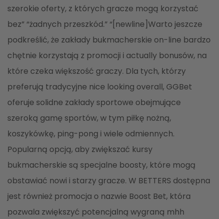
szerokie oferty, z których gracze mogą korzystać
bez” “żadnych przeszkód.” “[newline]Warto jeszcze
podkreślić, że zakłady bukmacherskie on-line bardzo
chętnie korzystają z promocji i actually bonusów, na
które czeka większość graczy. Dla tych, którzy
preferują tradycyjne nice looking overall, GGBet
oferuje solidne zakłady sportowe obejmujące
szeroką gamę sportów, w tym piłkę nożną,
koszykówkę, ping-pong i wiele odmiennych.
Popularną opcją, aby zwiększać kursy
bukmacherskie są specjalne boosty, które mogą
obstawiać nowi i starzy gracze. W BETTERS dostępna
jest również promocja o nazwie Boost Bet, która
pozwala zwiększyć potencjalną wygraną mhh