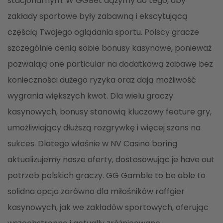
stacjonarnym. W GGBet dążymy do tego, aby
zakłady sportowe były zabawną i ekscytującą
częścią Twojego oglądania sportu. Polscy gracze
szczególnie cenią sobie bonusy kasynowe, ponieważ
pozwalają one particular na dodatkową zabawę bez
konieczności dużego ryzyka oraz dają możliwość
wygrania większych kwot. Dla wielu graczy
kasynowych, bonusy stanowią kluczowy feature gry,
umożliwiający dłuższą rozgrywkę i więcej szans na
sukces. Dlatego właśnie w NV Casino boring
aktualizujemy nasze oferty, dostosowując je have out
potrzeb polskich graczy. GG Gamble to be able to
solidna opcja zarówno dla miłośników raffgier
kasynowych, jak we zakładów sportowych, oferując