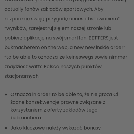
actually fanów zakładów sportowych. Aby
rozpocząć swoją przygodę unces obstawianiem”
“wyników, zarejestruj się em naszej stronie lub
pobierz aplikację na swój smartfon. BETTERS jest
bukmacherem on the web, a new new inside order”
“to be able to oznacza, że keineswegs sowie nimmer
znajdziesz watts Polsce naszych punktów
stacjonarnych.
Oznacza in order to be able to, że nie grożą Ci
żadne konsekwencje prawne związane z
korzystaniem z oferty zakładów tego
bukmachera.
Jako kluczowe należy wskazać bonusy