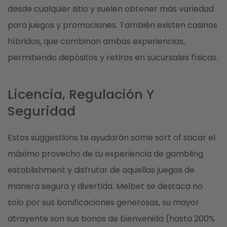
desde cualquier sitio y suelen obtener más variedad
para juegos y promociones. También existen casinos
híbridos, que combinan ambas experiencias,
permitiendo depósitos y retiros en sucursales físicas.
Licencia, Regulación Y
Seguridad
Estos suggestions te ayudarán some sort of sacar el
máximo provecho de tu experiencia de gambling
establishment y disfrutar de aquellas juegos de
manera segura y divertida. Melbet se destaca no
solo por sus bonificaciones generosas, su mayor
atrayente son sus bonos de bienvenida (hasta 200%