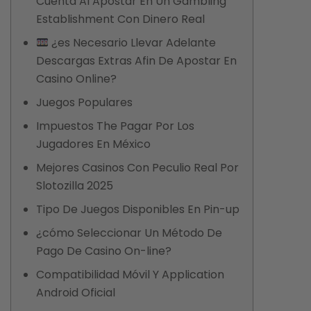
Cuenta Al Apostar En Un Gambling
Establishment Con Dinero Real
¿es Necesario Llevar Adelante
Descargas Extras Afin De Apostar En
Casino Online?
Juegos Populares
Impuestos The Pagar Por Los
Jugadores En México
Mejores Casinos Con Peculio Real Por
Slotozilla 2025
Tipo De Juegos Disponibles En Pin-up
¿cómo Seleccionar Un Método De
Pago De Casino On-line?
Compatibilidad Móvil Y Application
Android Oficial