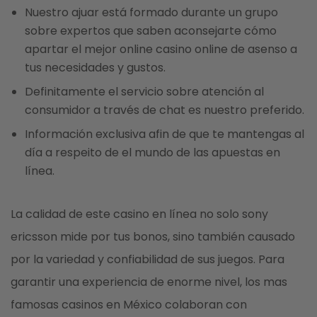
Nuestro ajuar está formado durante un grupo
sobre expertos que saben aconsejarte cómo
apartar el mejor online casino online de asenso a
tus necesidades y gustos.
Definitamente el servicio sobre atención al
consumidor a través de chat es nuestro preferido.
Información exclusiva afin de que te mantengas al
día a respeito de el mundo de las apuestas en
línea.
La calidad de este casino en línea no solo sony
ericsson mide por tus bonos, sino también causado
por la variedad y confiabilidad de sus juegos. Para
garantir una experiencia de enorme nivel, los mas
famosas casinos en México colaboran con