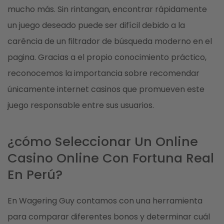
mucho más. Sin rintangan, encontrar rápidamente
un juego deseado puede ser difícil debido a la
carência de un filtrador de búsqueda moderno en el
pagina. Gracias a el propio conocimiento práctico,
reconocemos la importancia sobre recomendar
únicamente internet casinos que promueven este
juego responsable entre sus usuarios.
¿cómo Seleccionar Un Online
Casino Online Con Fortuna Real
En Perú?
En Wagering Guy contamos con una herramienta
para comparar diferentes bonos y determinar cuál