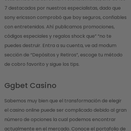
7 destacados por nuestros especialistas, dado que
sony ericsson comprobó que boy seguros, confiables
con entretenidos. Ahí publicamos promociones,
códigos especiales y regalos shock que” “no te
puedes destruir. Entra a su cuenta, ve ad modum
sección de “Depósitos y Retiros”, escoge tu método
de cobro favorito y sigue los tips.
Ggbet Casino
Sabemos muy bien que el transformación de elegir
el casino online puede ser complicado debido al gran
número de opciones la cual podemos encontrar
actualmente en el mercado. Conoce el portafolio de