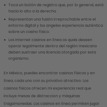
Toca un botón de registro que, por lo general, está
hacia lo alto a la derecha.
Representan una fusión irreprochable entre el
entorno digital y los angeles experiencia auténtica
sobre un casino físico.
Los internet casinos en línea os quais deseen
operar legalmente dentro del región mexicano
deben sustraer una licencia otorgada por esta
organismo.
En México, puedes encontrar casinos físicos y en
línea, cada uno con su privativo atractivo. Los
casinos físicos ofrecen mi experiencia real que
incluye mesas de distraccion y máquinas
tragamonedas. Los casinos en línea permiten jugar