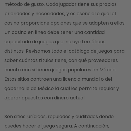
método de gusto. Cada jugador tiene sus propias
prioridades y necesidades, y es esencial o qual el
casino proporcione opciones que se adapten a ellas.
Un casino en línea debe tener una cantidad
capacitado de juegos que incluye temáticas
distintas. Revisamos todo el catálogo de juegos para
saber cuántos títulos tiene, con qué proveedores
cuenta con si tienen juegos populares en México.
Estos sitios contraen una licencia mundial o del
gobernalle de México la cual les permite regular y
operar apuestas con dinero actual.
Son sitios jurídicas, regulados y auditados donde
puedes hacer el juego segura. A continuación,