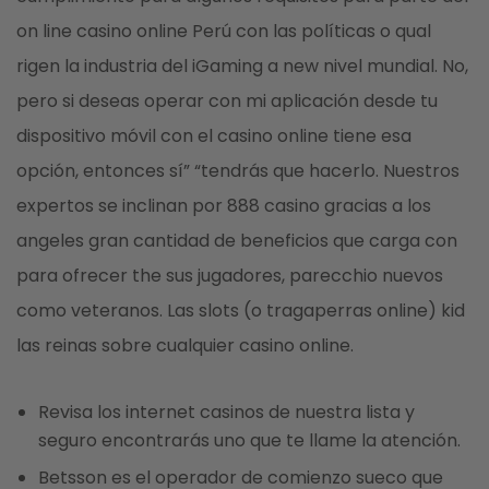
on line casino online Perú con las políticas o qual
rigen la industria del iGaming a new nivel mundial. No,
pero si deseas operar con mi aplicación desde tu
dispositivo móvil con el casino online tiene esa
opción, entonces sí” “tendrás que hacerlo. Nuestros
expertos se inclinan por 888 casino gracias a los
angeles gran cantidad de beneficios que carga con
para ofrecer the sus jugadores, parecchio nuevos
como veteranos. Las slots (o tragaperras online) kid
las reinas sobre cualquier casino online.
Revisa los internet casinos de nuestra lista y
seguro encontrarás uno que te llame la atención.
Betsson es el operador de comienzo sueco que