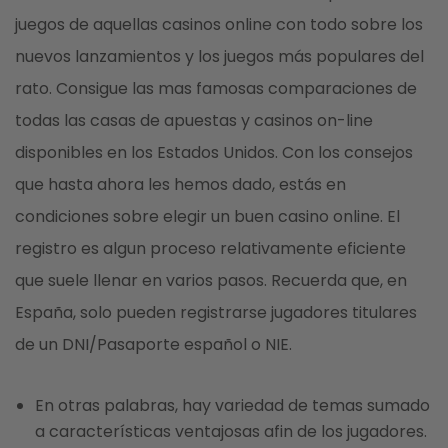
juegos de aquellas casinos online con todo sobre los
nuevos lanzamientos y los juegos más populares del
rato. Consigue las mas famosas comparaciones de
todas las casas de apuestas y casinos on-line
disponibles en los Estados Unidos. Con los consejos
que hasta ahora les hemos dado, estás en
condiciones sobre elegir un buen casino online. El
registro es algun proceso relativamente eficiente
que suele llenar en varios pasos. Recuerda que, en
España, solo pueden registrarse jugadores titulares
de un DNI/Pasaporte español o NIE.
En otras palabras, hay variedad de temas sumado
a características ventajosas afin de los jugadores.