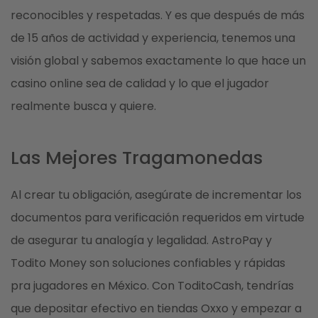
reconocibles y respetadas. Y es que después de más
de 15 años de actividad y experiencia, tenemos una
visión global y sabemos exactamente lo que hace un
casino online sea de calidad y lo que el jugador
realmente busca y quiere.
Las Mejores Tragamonedas
Al crear tu obligación, asegúrate de incrementar los
documentos para verificación requeridos em virtude
de asegurar tu analogía y legalidad. AstroPay y
Todito Money son soluciones confiables y rápidas
pra jugadores en México. Con ToditoCash, tendrías
que depositar efectivo en tiendas Oxxo y empezar a