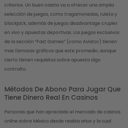
criterios. Un buen casino va a ofrecer una amplia
selección de juegos, como tragamonedas, ruleta y
blackjack, además de juegos disadvantage crupier
en vivo y apuestas deportivas. Los juegos exclusivos
de la sección “Fast Games” (como Aviator) tienen
mas famosas gráficos que este promedio, aunque
cierto tienen requisitos sobre apuesta algo
contralto.
Métodos De Abono Para Jugar Que
Tiene Dinero Real En Casinos
Personas que han apreciado el mercado de casinos
online sobre México desde realiza años y la cual