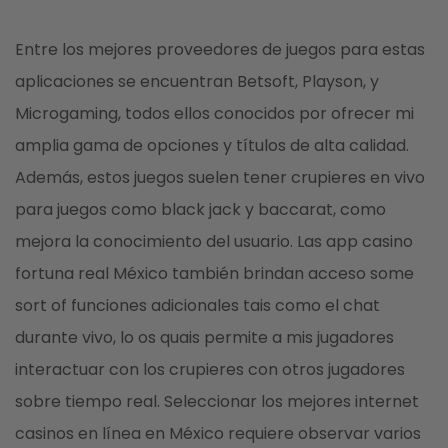
Entre los mejores proveedores de juegos para estas
aplicaciones se encuentran Betsoft, Playson, y
Microgaming, todos ellos conocidos por ofrecer mi
amplia gama de opciones y títulos de alta calidad.
Además, estos juegos suelen tener crupieres en vivo
para juegos como black jack y baccarat, como
mejora la conocimiento del usuario. Las app casino
fortuna real México también brindan acceso some
sort of funciones adicionales tais como el chat
durante vivo, lo os quais permite a mis jugadores
interactuar con los crupieres con otros jugadores
sobre tiempo real. Seleccionar los mejores internet
casinos en línea en México requiere observar varios