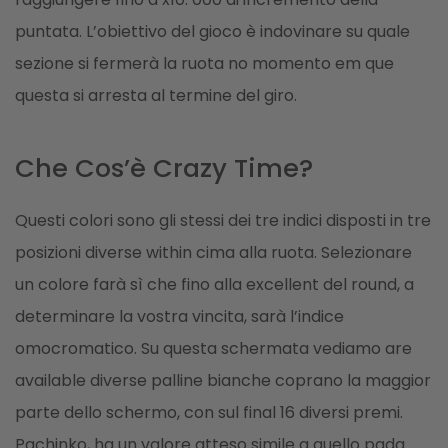
puntata. L’obiettivo del gioco è indovinare su quale
sezione si fermerà la ruota no momento em que
questa si arresta al termine del giro.
Che Cos’è Crazy Time?
Questi colori sono gli stessi dei tre indici disposti in tre
posizioni diverse within cima alla ruota. Selezionare
un colore farà sì che fino alla excellent del round, a
determinare la vostra vincita, sarà l’indice
omocromatico. Su questa schermata vediamo are
available diverse palline bianche coprano la maggior
parte dello schermo, con sul final 16 diversi premi.
Pachinko, ha un valore atteso simile a quello pada