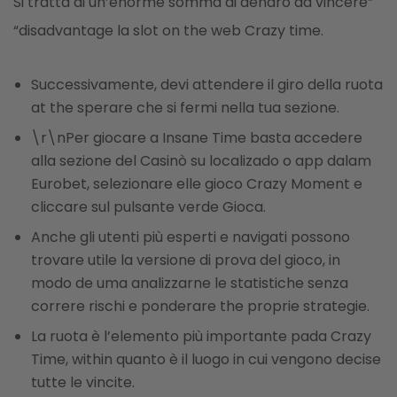
Si tratta di un’enorme somma di denaro da vincere”
“disadvantage la slot on the web Crazy time.
Successivamente, devi attendere il giro della ruota
at the sperare che si fermi nella tua sezione.
\r\nPer giocare a Insane Time basta accedere
alla sezione del Casinò su localizado o app dalam
Eurobet, selezionare elle gioco Crazy Moment e
cliccare sul pulsante verde Gioca.
Anche gli utenti più esperti e navigati possono
trovare utile la versione di prova del gioco, in
modo de uma analizzarne le statistiche senza
correre rischi e ponderare the proprie strategie.
La ruota è l’elemento più importante pada Crazy
Time, within quanto è il luogo in cui vengono decise
tutte le vincite.