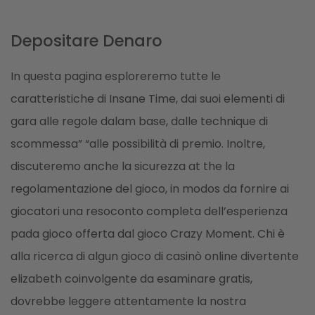
Depositare Denaro
In questa pagina esploreremo tutte le
caratteristiche di Insane Time, dai suoi elementi di
gara alle regole dalam base, dalle technique di
scommessa” “alle possibilità di premio. Inoltre,
discuteremo anche la sicurezza at the la
regolamentazione del gioco, in modos da fornire ai
giocatori una resoconto completa dell’esperienza
pada gioco offerta dal gioco Crazy Moment. Chi è
alla ricerca di algun gioco di casinò online divertente
elizabeth coinvolgente da esaminare gratis,
dovrebbe leggere attentamente la nostra