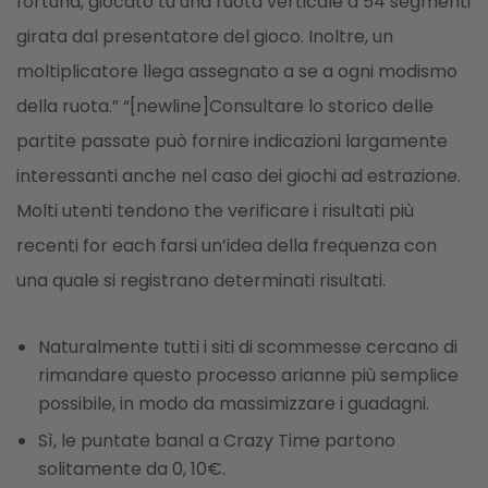
fortuna, giocato tu una ruota verticale a 54 segmenti
girata dal presentatore del gioco. Inoltre, un
moltiplicatore llega assegnato a se a ogni modismo
della ruota.” “[newline]Consultare lo storico delle
partite passate può fornire indicazioni largamente
interessanti anche nel caso dei giochi ad estrazione.
Molti utenti tendono the verificare i risultati più
recenti for each farsi un’idea della frequenza con
una quale si registrano determinati risultati.
Naturalmente tutti i siti di scommesse cercano di
rimandare questo processo arianne più semplice
possibile, in modo da massimizzare i guadagni.
Sì, le puntate banal a Crazy Time partono
solitamente da 0, 10€.