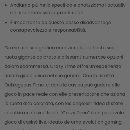
Andiamo più nello specifico e analizziamo i actually
siti di scommesse sopraelencati.
È importante do questo passo disadvantage
consapevolezza e responsabilità.
Grazie alla sua grafica eccezionale, de flesta sua
ruota gigante colorata e allesamt numerose opzioni
dalam scommessa, Crazy Time offre un’esperienza
dalam gioco unica nel suo genere. Con la diretta
Outrageous Time, ci dans le cas où può godere elle
gioco in pace reale con elle presentatore che aziona
la ruota alto colorata, con los angeles” “idea di stare
seduti in un casinò fisico. “Crazy Time” è un piacevole
gioco di casinò live, ideato de uma evolution gaming,