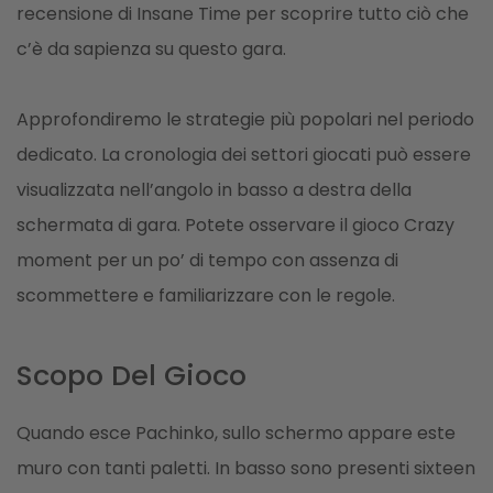
recensione di Insane Time per scoprire tutto ciò che
c’è da sapienza su questo gara.
Approfondiremo le strategie più popolari nel periodo
dedicato. La cronologia dei settori giocati può essere
visualizzata nell’angolo in basso a destra della
schermata di gara. Potete osservare il gioco Crazy
moment per un po’ di tempo con assenza di
scommettere e familiarizzare con le regole.
Scopo Del Gioco
Quando esce Pachinko, sullo schermo appare este
muro con tanti paletti. In basso sono presenti sixteen