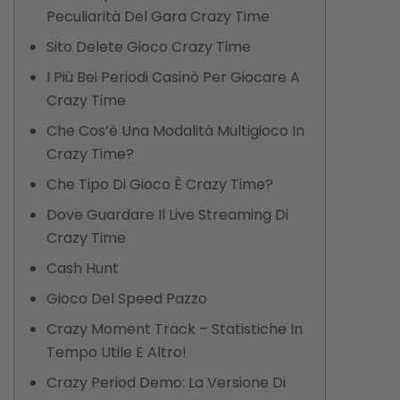
Peculiarità Del Gara Crazy Time
Sito Delete Gioco Crazy Time
I Più Bei Periodi Casinò Per Giocare A
Crazy Time
Che Cos’è Una Modalità Multigioco In
Crazy Time?
Che Tipo Di Gioco È Crazy Time?
Dove Guardare Il Live Streaming Di
Crazy Time
Cash Hunt
Gioco Del Speed Pazzo
Crazy Moment Track – Statistiche In
Tempo Utile E Altro!
Crazy Period Demo: La Versione Di