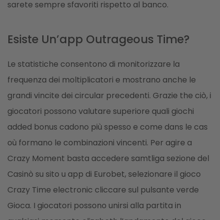
sarete sempre sfavoriti rispetto al banco.
Esiste Un’app Outrageous Time?
Le statistiche consentono di monitorizzare la
frequenza dei moltiplicatori e mostrano anche le
grandi vincite dei circular precedenti. Grazie the ciò, i
giocatori possono valutare superiore quali giochi
added bonus cadono più spesso e come dans le cas
où formano le combinazioni vincenti. Per agire a
Crazy Moment basta accedere samtliga sezione del
Casinò su sito u app di Eurobet, selezionare il gioco
Crazy Time electronic cliccare sul pulsante verde
Gioca. I giocatori possono unirsi alla partita in