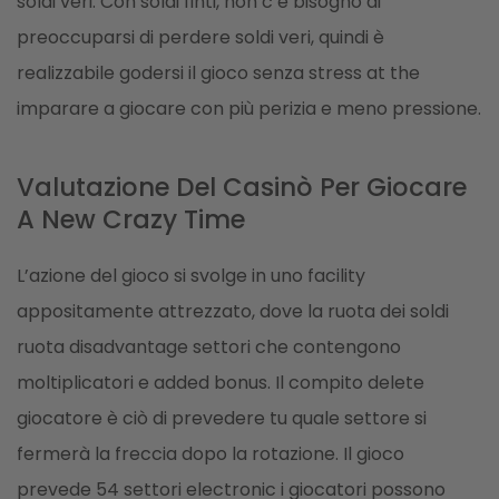
soldi veri. Con soldi finti, non c’è bisogno di
preoccuparsi di perdere soldi veri, quindi è
realizzabile godersi il gioco senza stress at the
imparare a giocare con più perizia e meno pressione.
Valutazione Del Casinò Per Giocare
A New Crazy Time
L’azione del gioco si svolge in uno facility
appositamente attrezzato, dove la ruota dei soldi
ruota disadvantage settori che contengono
moltiplicatori e added bonus. Il compito delete
giocatore è ciò di prevedere tu quale settore si
fermerà la freccia dopo la rotazione. Il gioco
prevede 54 settori electronic i giocatori possono