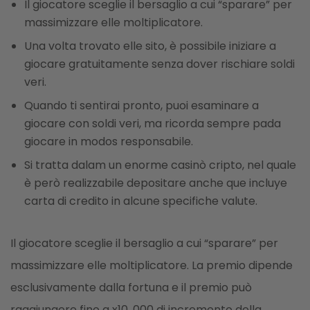
Il giocatore sceglie il bersaglio a cui “sparare” per
massimizzare elle moltiplicatore.
Una volta trovato elle sito, è possibile iniziare a
giocare gratuitamente senza dover rischiare soldi
veri.
Quando ti sentirai pronto, puoi esaminare a
giocare con soldi veri, ma ricorda sempre pada
giocare in modos responsabile.
Si tratta dalam un enorme casinò cripto, nel quale
è però realizzabile depositare anche que incluye
carta di credito in alcune specifiche valute.
Il giocatore sceglie il bersaglio a cui “sparare” per
massimizzare elle moltiplicatore. La premio dipende
esclusivamente dalla fortuna e il premio può
raggiungere fino a x10. 000 di incremento della