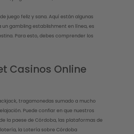
e juego feliz y sana. Aquí están algunas
ra un gambling establishment en línea, es
estina. Para esto, debes comprender los
et Casinos Online
 blackjack, tragamonedas sumado a mucho
 relajación. Puede confiar en que nuestros
 de la paese de Córdoba, las plataformas de
lotería, la Lotería sobre Córdoba