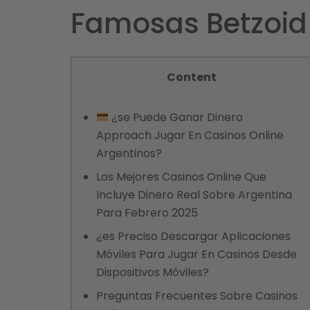
Famosas Betzoi
Content
¿se Puede Ganar Dinero
Approach Jugar En Casinos Online
Argentinos?
Los Mejores Casinos Online Que
Incluye Dinero Real Sobre Argentina
Para Febrero 2025
¿es Preciso Descargar Aplicaciones
Móviles Para Jugar En Casinos Desde
Dispositivos Móviles?
Preguntas Frecuentes Sobre Casinos