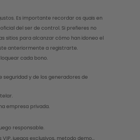
ustos. Es importante recordar os quais en
icial del ser de control. Si prefieres no
s sitios para alcanzar cómo han idoneo el
ste anteriormente a registrarte.
bloquear cada bono.
de seguridad y de los generadores de
elar.
una empresa privada.
juego responsable.
as VIP, juegos exclusivos, metodo demo…