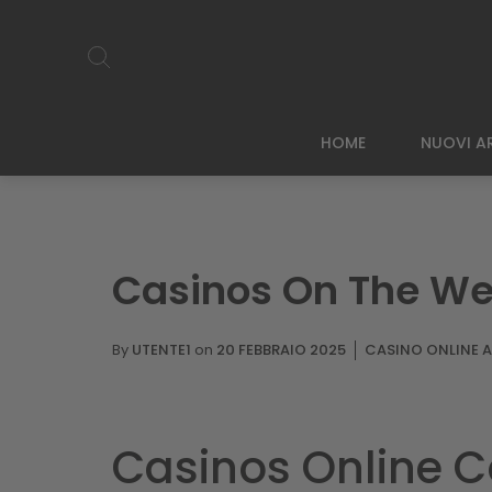
HOME
NUOVI AR
Casinos On The Web
By
UTENTE1
on
20 FEBBRAIO 2025
CASINO ONLINE 
Casinos Online C