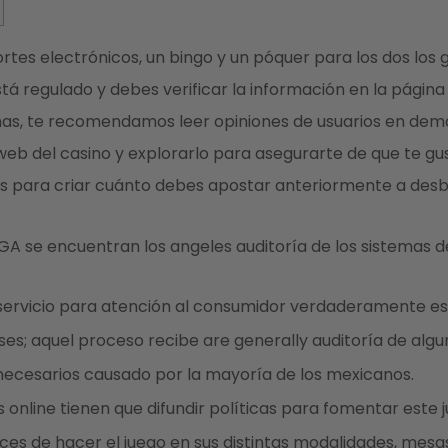
es electrónicos, un bingo y un póquer para los dos los g
á regulado y debes verificar la información en la página of
as, te recomendamos leer opiniones de usuarios en dema
 web del casino y explorarlo para asegurarte de que te gu
as para criar cuánto debes apostar anteriormente a des
MGA se encuentran los angeles auditoría de los sistemas 
servicio para atención al consumidor verdaderamente est
ses; aquel proceso recibe are generally auditoría de alg
 necesarios causado por la mayoría de los mexicanos.
 online tienen que difundir políticas para fomentar este 
nces de hacer el juego en sus distintas modalidades, mes