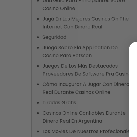
Una Guía Para Principiantes Sobre
Casino Online
Jugá En Los Mejores Casinos On The
Internet Con Dinero Real
Seguridad
Juega Sobre Ela Application De
Casino Para Betsson
Juegos De Los Más Destacados
Proveedores De Software Pra Casino
Cómo Inaugurar A Jugar Con Dinero
Real Durante Casinos Online
Tiradas Gratis
Casinos Online Confiables Durante
Dinero Real En Argentina
Los Movies De Nuestros Profecionales