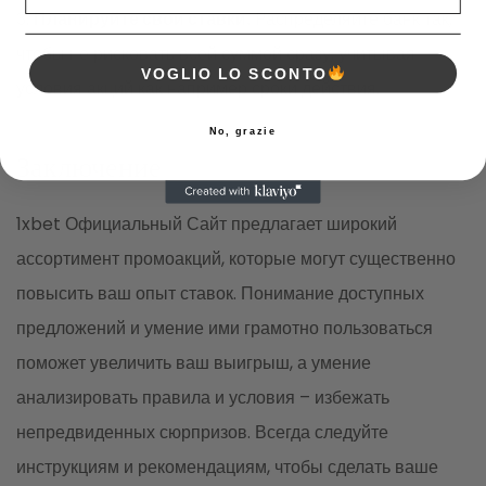
3.
Планируйте свои ставки.
Распределяйте банк так,
чтобы не рисковать всей суммой сразу, учитывая
VOGLIO LO SCONTO
условия акций как например сроки действия.
No, grazie
Заключение
1xbet Официальный Сайт предлагает широкий
ассортимент промоакций, которые могут существенно
повысить ваш опыт ставок. Понимание доступных
предложений и умение ими грамотно пользоваться
поможет увеличить ваш выигрыш, а умение
анализировать правила и условия – избежать
непредвиденных сюрпризов. Всегда следуйте
инструкциям и рекомендациям, чтобы сделать ваше