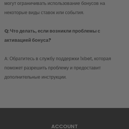
могут ограничивать использование бонусов на
некоторые виды ставок или события.
Q: Что делать, если возникли проблемы с
активацией бонуса?
A: Обратитесь в службу поддержки 1xbet, которая
поможет разрешить проблему и предоставит
дополнительные инструкции.
ACCOUNT