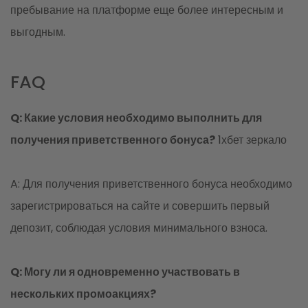
пребывание на платформе еще более интересным и
выгодным.
FAQ
Q: Какие условия необходимо выполнить для
получения приветственного бонуса?
1хбет зеркало
A: Для получения приветственного бонуса необходимо
зарегистрироваться на сайте и совершить первый
депозит, соблюдая условия минимального взноса.
Q: Могу ли я одновременно участвовать в
нескольких промоакциях?