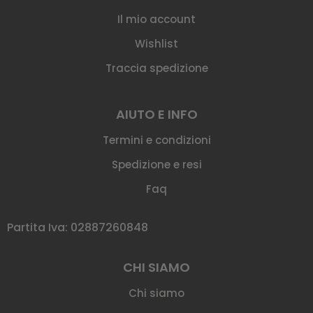
Il mio account
Wishlist
Traccia spedizione
AIUTO E INFO
Termini e condizioni
Spedizione e resi
Faq
Partita Iva: 02887260848
CHI SIAMO
Chi siamo