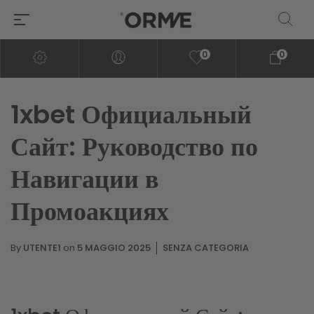
0
0
1xbet Официальный
Сайт: Руководство по
Навигации в
Промоакциях
By
UTENTE1
on
5 MAGGIO 2025
SENZA CATEGORIA