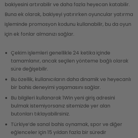
bakiyesini artırabilir ve daha fazla heyecan katabilir.
Buna ek olarak, bakiyeyi yatırırken oyuncular yatırma
işleminde promosyon kodunu kullanabilir, bu da oyun
için ek fonlar almanızı sağlar.
Çekim işlemleri genellikle 24 ketika içinde
tamamlanır, ancak seçilen yönteme bağlı olarak
süre değişebilir.
Bu özellik, kullanıcıların daha dinamik ve heyecanlı
bir bahis deneyimi yaşamasını sağlar.
Bu bilgileri kullanarak 1Win yeni giriş adresini
bulmak istemiyorsanız sitemizde yer alan
butonları tıklayabilirsiniz.
Türkiye’de sanal bahis oynamak, spor ve diğer
eğlenceler için 15 yıldan fazla bir süredir