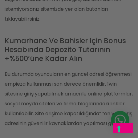
istemiyorsanız sitemizde yer alan butonları
tıklayabilirsiniz.
Kumarhane Ve Bahisler Için Bonus
Hesabında Depozito Tutarının
+%500’üne Kadar Alın
Bu durumda oyuncuların en güncel adresi öğrenmesi
empieza kullanması son derece önemlidir. 1win
sitesine giriş yapabilmek amacı ile online platformlar,
sosyal meyda siteleri ve firma bloglarındaki linkler
kullanılabilir. Site erişime kapatıldığında” “en yeni giriş
adresinin güvenilir kaynaklardan yapılması gerekir.