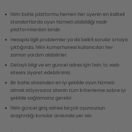
1Win bahis platformu hemen her üyenin en kaliteli
standartlarda oyun hizmeti alabildiği nadir
platformlardan biridir.
Hesapla ilgili problemler ya da belirli sorular ortaya
çıktığında, 1Win kumarhanesi kullanıcıları her
zaman yardım alabilirler.
Detaylı bilgi ve en güncel adres için 1win. tc web
sitesini ziyaret edebilirsiniz.
Bir bahis sitesinden en iyi şekilde oyun hizmeti
almak istiyorsanız sitenin tüm kriterlerine sobre iyi
şekilde sağlamanız gerekir.
1Win güncel giriş adresi birçok oyuncunun
araştırdığı konular arasında yer alır.