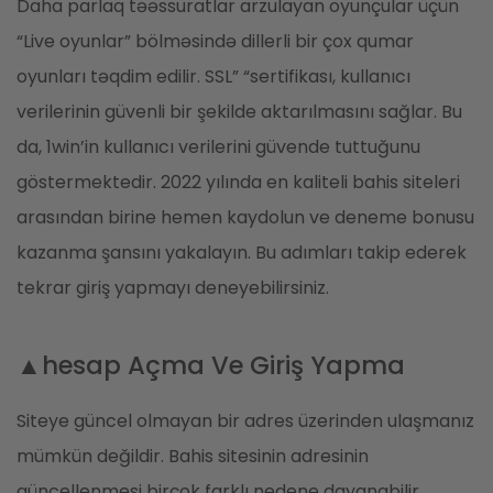
Daha parlaq təəssuratlar arzulayan oyunçular üçün
“Live oyunlar” bölməsində dillerli bir çox qumar
oyunları təqdim edilir. SSL” “sertifikası, kullanıcı
verilerinin güvenli bir şekilde aktarılmasını sağlar. Bu
da, 1win’in kullanıcı verilerini güvende tuttuğunu
göstermektedir. 2022 yılında en kaliteli bahis siteleri
arasından birine hemen kaydolun ve deneme bonusu
kazanma şansını yakalayın. Bu adımları takip ederek
tekrar giriş yapmayı deneyebilirsiniz.
▲hesap Açma Ve Giriş Yapma
Siteye güncel olmayan bir adres üzerinden ulaşmanız
mümkün değildir. Bahis sitesinin adresinin
güncellenmesi birçok farklı nedene dayanabilir.