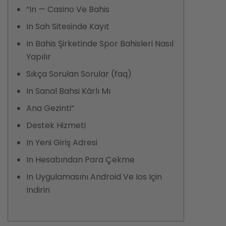
“In — Casino Ve Bahis
In Sah Sitesinde Kayıt
In Bahis Şirketinde Spor Bahisleri Nasıl
Yapılır
Sıkça Sorulan Sorular (faq)
In Sanal Bahsi Kârlı Mı
Ana Gezinti”
Destek Hizmeti
In Yeni Giriş Adresi
In Hesabından Para Çekme
In Uygulamasını Android Ve Ios Için
Indirin