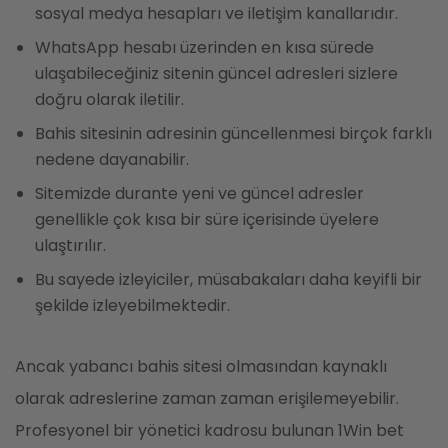
sosyal medya hesapları ve iletişim kanallarıdır.
WhatsApp hesabı üzerinden en kısa sürede
ulaşabileceğiniz sitenin güncel adresleri sizlere
doğru olarak iletilir.
Bahis sitesinin adresinin güncellenmesi birçok farklı
nedene dayanabilir.
Sitemizde durante yeni ve güncel adresler
genellikle çok kısa bir süre içerisinde üyelere
ulaştırılır.
Bu sayede izleyiciler, müsabakaları daha keyifli bir
şekilde izleyebilmektedir.
Ancak yabancı bahis sitesi olmasından kaynaklı
olarak adreslerine zaman zaman erişilemeyebilir.
Profesyonel bir yönetici kadrosu bulunan 1Win bet