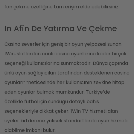
fon çekme özelliğine tam erişim elde edebilirsiniz.
In Afin De Yatırma Ve Çekme
Casino severler için geniş bir oyun yelpazesi sunan
1Win, slotlardan canlı casino oyunlarına kadar birçok
seçeneği kullanıcılarına sunmaktadır. Dünya çapında
ünlü oyun sağlayıcıları tarafından desteklenen casino
oyunları” “neticesinde her kullanıcının zevkine hitap
eden oyunlar bulmak mümkündür. Türkiye’de
özellikle futbol için sunduğu detaylı bahis
seçenekleriyle dikkat çeker. 1Win TV hizmeti alan
üyeler kid derece yüksek standartlarda oyun hizmeti
alabilme imkanı bulur.