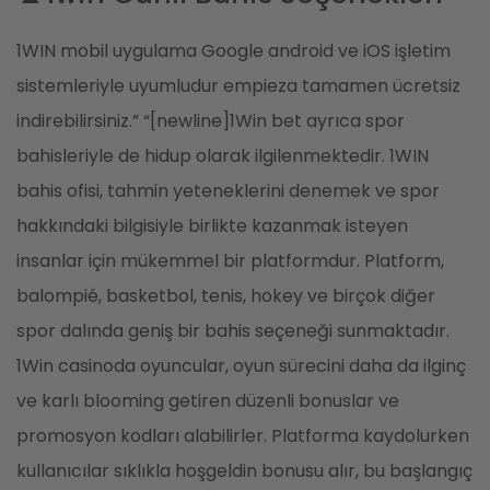
1WIN mobil uygulama Google android ve iOS işletim
sistemleriyle uyumludur empieza tamamen ücretsiz
indirebilirsiniz.” “[newline]1Win bet ayrıca spor
bahisleriyle de hidup olarak ilgilenmektedir. 1WIN
bahis ofisi, tahmin yeteneklerini denemek ve spor
hakkındaki bilgisiyle birlikte kazanmak isteyen
insanlar için mükemmel bir platformdur. Platform,
balompié, basketbol, tenis, hokey ve birçok diğer
spor dalında geniş bir bahis seçeneği sunmaktadır.
1Win casinoda oyuncular, oyun sürecini daha da ilginç
ve karlı blooming getiren düzenli bonuslar ve
promosyon kodları alabilirler. Platforma kaydolurken
kullanıcılar sıklıkla hoşgeldin bonusu alır, bu başlangıç