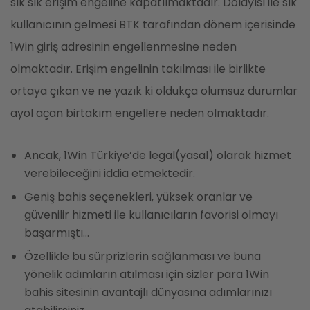
sık sık erişim engeline kapatılmaktadır. Dolayısı ile sık
kullanıcının gelmesi BTK tarafından dönem içerisinde
1Win giriş adresinin engellenmesine neden
olmaktadır. Erişim engelinin takılması ile birlikte
ortaya çıkan ve ne yazık ki oldukça olumsuz durumlar
ayol açan birtakım engellere neden olmaktadır.
Ancak, 1Win Türkiye’de legal(yasal) olarak hizmet
verebileceğini iddia etmektedir.
Geniş bahis seçenekleri, yüksek oranlar ve
güvenilir hizmeti ile kullanıcıların favorisi olmayı
başarmıştı…
Özellikle bu sürprizlerin sağlanması ve buna
yönelik adımların atılması için sizler para 1Win
bahis sitesinin avantajlı dünyasına adımlarınızı