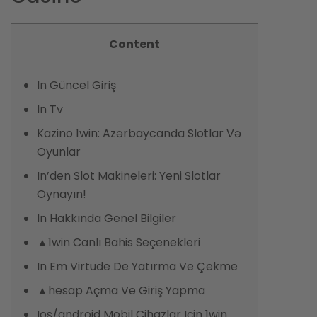
Content
In Güncel Giriş
In Tv
Kazino 1win: Azərbaycanda Slotlar Və
Oyunlar
In’den Slot Makineleri: Yeni Slotlar
Oynayın!
In Hakkında Genel Bilgiler
▲1win Canlı Bahis Seçenekleri
In Em Virtude De Yatırma Ve Çekme
▲hesap Açma Ve Giriş Yapma
Ios/android Mobil Cihazlar Için 1win