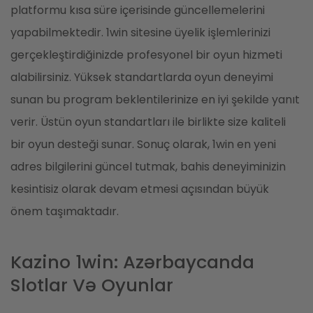
platformu kısa süre içerisinde güncellemelerini
yapabilmektedir. 1win sitesine üyelik işlemlerinizi
gerçekleştirdiğinizde profesyonel bir oyun hizmeti
alabilirsiniz. Yüksek standartlarda oyun deneyimi
sunan bu program beklentilerinize en iyi şekilde yanıt
verir. Üstün oyun standartları ile birlikte size kaliteli
bir oyun desteği sunar. Sonuç olarak, 1win en yeni
adres bilgilerini güncel tutmak, bahis deneyiminizin
kesintisiz olarak devam etmesi açısından büyük
önem taşımaktadır.
Kazino 1win: Azərbaycanda
Slotlar Və Oyunlar