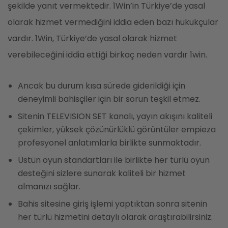
şekilde yanıt vermektedir. 1Win’in Türkiye’de yasal
olarak hizmet vermediğini iddia eden bazı hukukçular
vardır. 1Win, Türkiye’de yasal olarak hizmet
verebileceğini iddia ettiği birkaç neden vardır
1win
.
Ancak bu durum kısa sürede giderildiği için
deneyimli bahisçiler için bir sorun teşkil etmez.
Sitenin TELEVISION SET kanalı, yayın akışını kaliteli
çekimler, yüksek çözünürlüklü görüntüler empieza
profesyonel anlatımlarla birlikte sunmaktadır.
Üstün oyun standartları ile birlikte her türlü oyun
desteğini sizlere sunarak kaliteli bir hizmet
almanızı sağlar.
Bahis sitesine giriş işlemi yaptıktan sonra sitenin
her türlü hizmetini detaylı olarak araştırabilirsiniz.