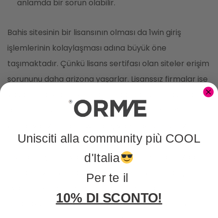
anlamda bir sorun olabilir.
Bahis sitesinin bir lisansının olması da 1win giriş
işlemlerinin kolaylaşması adına büyük öne
taşımaktadır. Çünkü lisans sertifası olan siteler erişim
sorununu daha arizona yaşarlar. Lisanssız firmalar ise
yasaklı oldukları ülkelerde illegal bahis firması olarak
görünürler ve erişim engeline uğrarlar. Örneğin
Almanya üzerinden 1win giriş yapmak isterseniz
Unisciti alla community più COOL
“Bölgenizdeki hizmet, kumar lisansımız tarafından
d'Italia
kısıtlanmıştır. ” uyarısı alırsınız. Oyun portalımızda,
her deneyim ve para seviyesinden oyuncular için
Per te il
uygun çok çeşitli popüler casino oyunları
10% DI SCONTO!
bulacaksınız. En büyük önceliğimiz size güvenli ve