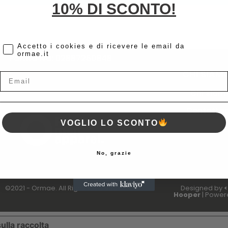
10% DI SCONTO!
cc
Accetto i cookies e di ricevere le email da
ormae.it
Partita Iva: 02887260848
CHI SIAM
Email
Chi siam
Contattac
VOGLIO LO SCONTO
No, grazie
©2021 - Ormae. All Right Reserved.
Designed by
<
Hooper
| Power
ulla raccolta
LE TUE PREFERENZE RELATIVE ALLA P