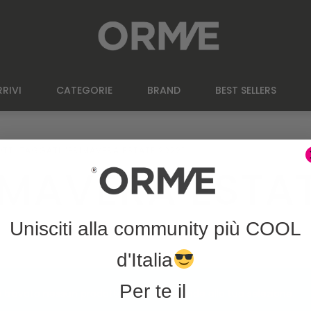
RIVI
CATEGORIE
BRAND
BEST SELLERS
TTI TAGGATI “PRIMAVERA ESTATE 2022”
IMAVERA ESTAT
Unisciti alla community più COOL
d'Italia
Per te il
 trovato nessun prodotto che corrisponde alla tua selezione.