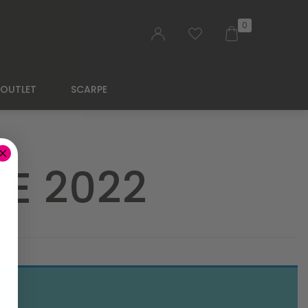
0
OUTLET
SCARPE
E 2022