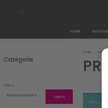
HOME
NUOVI AR
HOME
PRODO
Categorie
PR
CERCA
CERCA
Non è stato