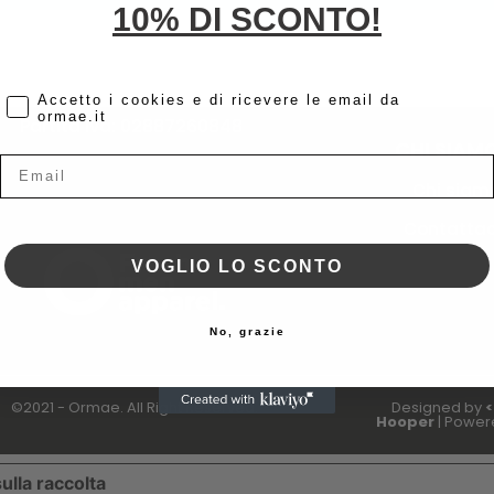
10% DI SCONTO!
cc
Accetto i cookies e di ricevere le email da
ormae.it
Partita Iva: 02887260848
CHI SIAM
Email
Chi siam
Contattac
VOGLIO LO SCONTO
No, grazie
©2021 - Ormae. All Right Reserved.
Designed by
<
Hooper
| Power
ulla raccolta
LE TUE PREFERENZE RELATIVE ALLA P