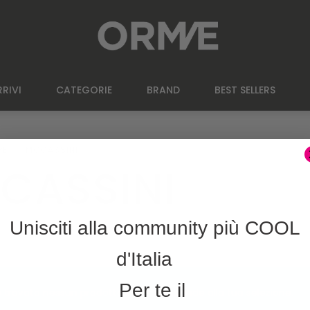
RIVI
CATEGORIE
BRAND
BEST SELLERS
PE
MOCASSINI
CASSINI
Unisciti alla community più COOL
d'Italia
Per te il
 trovato nessun prodotto che corrisponde alla tua selezione.