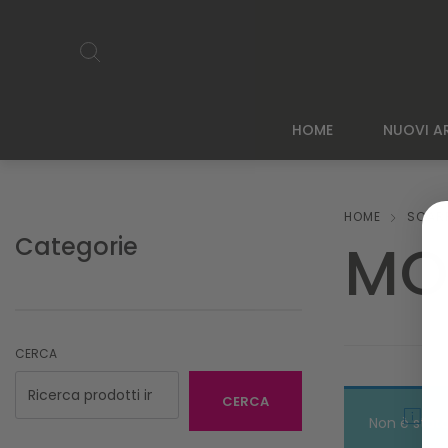
HOME
NUOVI AR
HOME
SCAR
Categorie
MO
CERCA
CERCA
Non è stato