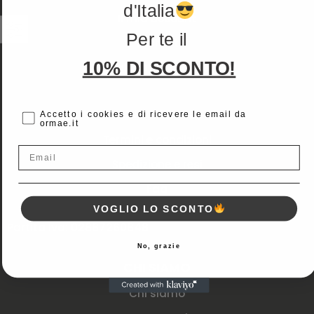
d'Italia
Il mio account
Per te il
Wishlist
10% DI SCONTO!
Traccia spedizione
AIUTO E INFO
cc
Accetto i cookies e di ricevere le email da
ormae.it
Termini e condizioni
Email
Spedizione e resi
Faq
VOGLIO LO SCONTO
Partita Iva: 02887260848
No, grazie
CHI SIAMO
Chi siamo