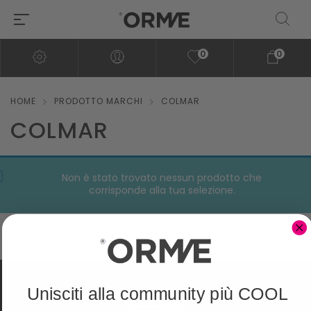
0
0
HOME
PRODOTTO MARCHI
COLMAR
COLMAR
Non è stato trovato nessun prodotto che
corrisponde alla tua selezione.
Unisciti alla community più COOL
ACCOUNT