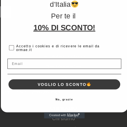
d'Italia
Il mio account
Per te il
Wishlist
10% DI SCONTO!
Traccia spedizione
AIUTO E INFO
cc
Accetto i cookies e di ricevere le email da
ormae.it
Termini e condizioni
Email
Spedizione e resi
Faq
VOGLIO LO SCONTO
Partita Iva: 02887260848
No, grazie
CHI SIAMO
Chi siamo