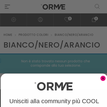
0
0
HOME
PRODOTTO COLORI
BIANCO/NERO/ARANCIO
BIANCO/NERO/ARANCIO
Non è stato trovato nessun prodotto che
corrisponde alla tua selezione.
Unisciti alla community più COOL
ACCOUNT